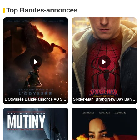
Top Bandes-annonces
L'Odyssée Bande-annonce VO STFR
Spider-Man: Brand New Day Bande-annonce VO STFR