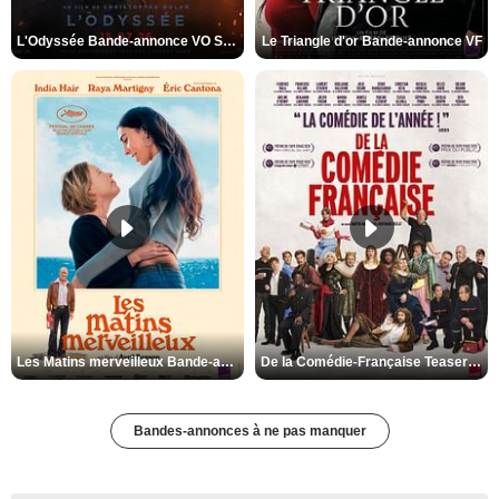
L'Odyssée Bande-annonce VO STFR
Le Triangle d'or Bande-annonce VF
Les Matins merveilleux Bande-annonce VF
De la Comédie-Française Teaser VF
Bandes-annonces à ne pas manquer