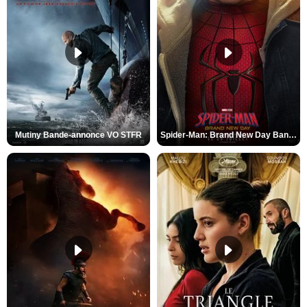
Mutiny Bande-annonce VO STFR
Spider-Man: Brand New Day Bande-annonce VO STFR