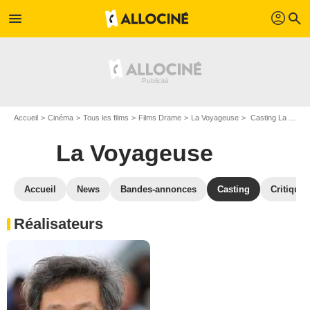
profil
menu
search
Accueil
Cinéma
Tous les films
Films Drame
La Voyageuse
Casting La Voyageuse
La Voyageuse
Accueil
News
Bandes-annonces
Casting
Critiques
Réalisateurs