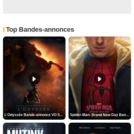
Top Bandes-annonces
L'Odyssée Bande-annonce VO STFR
Spider-Man: Brand New Day Bande-annonce VO STFR