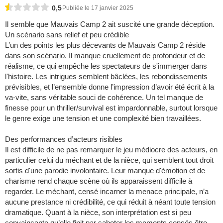
0,5
Publiée le 17 janvier 2025
Il semble que Mauvais Camp 2 ait suscité une grande déception.
Un scénario sans relief et peu crédible
L’un des points les plus décevants de Mauvais Camp 2 réside
dans son scénario. Il manque cruellement de profondeur et de
réalisme, ce qui empêche les spectateurs de s'immerger dans
l'histoire. Les intrigues semblent bâclées, les rebondissements
prévisibles, et l’ensemble donne l’impression d’avoir été écrit à la
va-vite, sans véritable souci de cohérence. Un tel manque de
finesse pour un thriller/survival est impardonnable, surtout lorsque
le genre exige une tension et une complexité bien travaillées.
Des performances d’acteurs risibles
Il est difficile de ne pas remarquer le jeu médiocre des acteurs, en
particulier celui du méchant et de la nièce, qui semblent tout droit
sortis d'une parodie involontaire. Leur manque d'émotion et de
charisme rend chaque scène où ils apparaissent difficile à
regarder. Le méchant, censé incarner la menace principale, n’a
aucune prestance ni crédibilité, ce qui réduit à néant toute tension
dramatique. Quant à la nièce, son interprétation est si peu
convaincante qu’elle finit par saboter les moments censés être