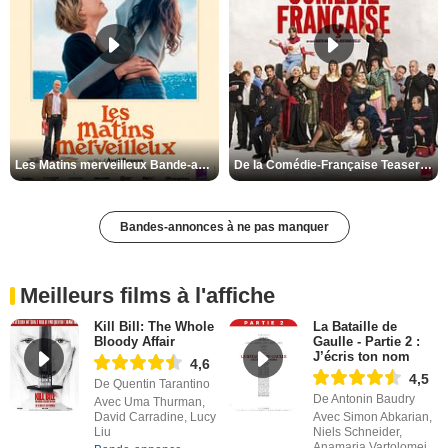
Les Matins merveilleux Bande-annonce VF
De la Comédie-Française Teaser VF
Bandes-annonces à ne pas manquer
Meilleurs films à l'affiche
Kill Bill: The Whole
La Bataille de
Bloody Affair
Gaulle - Partie 2 :
J’écris ton nom
4,6
4,5
De Quentin Tarantino
De Antonin Baudry
Avec Uma Thurman,
David Carradine, Lucy
Avec Simon Abkarian,
Liu
Niels Schneider,
Anamaria Vartolomei