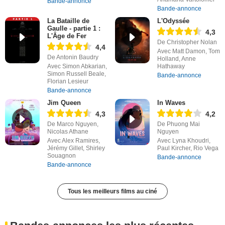
Bande-annonce
Bande-annonce
La Bataille de
L'Odyssée
Gaulle - partie 1 :
4,3
L'Âge de Fer
De Christopher Nolan
4,4
Avec Matt Damon, Tom
De Antonin Baudry
Holland, Anne
Avec Simon Abkarian,
Hathaway
Simon Russell Beale,
Bande-annonce
Florian Lesieur
Bande-annonce
Jim Queen
In Waves
4,3
4,2
De Marco Nguyen,
De Phuong Mai
Nicolas Athane
Nguyen
Avec Alex Ramires,
Avec Lyna Khoudri,
Jérémy Gillet, Shirley
Paul Kircher, Rio Vega
Souagnon
Bande-annonce
Bande-annonce
Tous les meilleurs films au ciné