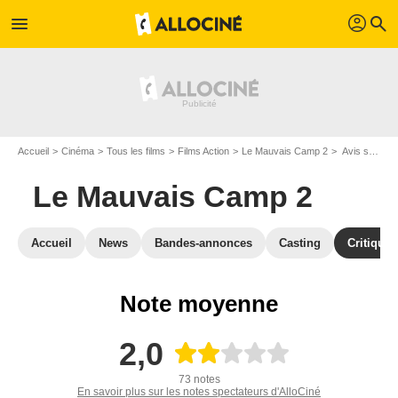
profil
menu
search
Accueil
Cinéma
Tous les films
Films Action
Le Mauvais Camp 2
Avis sur Le Mauvais Camp 2
Le Mauvais Camp 2
Accueil
News
Bandes-annonces
Casting
Critiques
Note moyenne
2,0
73 notes
En savoir plus sur les notes spectateurs d'AlloCiné