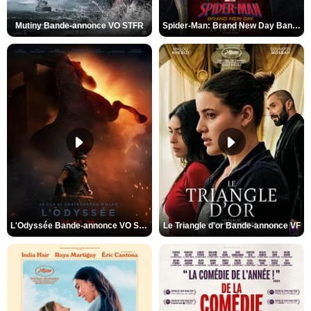
Mutiny Bande-annonce VO STFR
Spider-Man: Brand New Day Bande-annonce VO STFR
L'Odyssée Bande-annonce VO STFR
Le Triangle d'or Bande-annonce VF