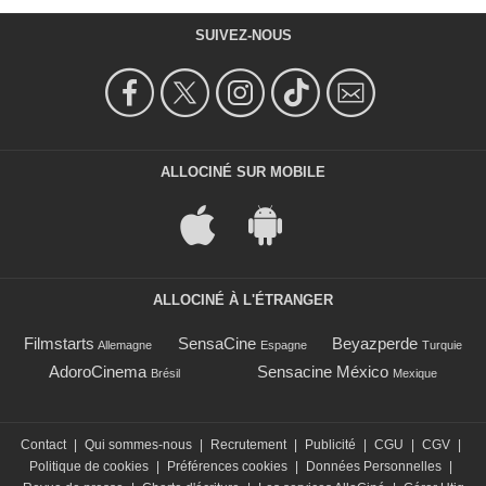
SUIVEZ-NOUS
ALLOCINÉ SUR MOBILE
ALLOCINÉ À L'ÉTRANGER
Filmstarts
SensaCine
Beyazperde
Allemagne
Espagne
Turquie
AdoroCinema
Sensacine México
Brésil
Mexique
Contact
|
Qui sommes-nous
|
Recrutement
|
Publicité
|
CGU
|
CGV
|
Politique de cookies
|
Préférences cookies
|
Données Personnelles
|