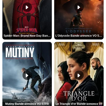
Spider-Man: Brand New Day Bande-annonce VO STFR
L'Odyssée Bande-annonce VO STFR
Mutiny Bande-annonce VO STFR
Le Triangle d'or Bande-annonce VF