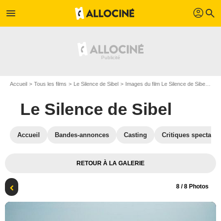
profil
menu
search
Accueil
Tous les films
Le Silence de Sibel
Images du film Le Silence de Sibel
Pho
Le Silence de Sibel
Accueil
Bandes-annonces
Casting
Critiques spectateu
RETOUR À LA GALERIE
8
/ 8 Photos