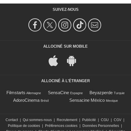
SUIVEZ-NOUS
ALLOCINÉ SUR MOBILE
ALLOCINÉ À L'ÉTRANGER
Filmstarts
SensaCine
Beyazperde
Allemagne
Espagne
Turquie
AdoroCinema
Sensacine México
Brésil
Mexique
Contact
|
Qui sommes-nous
|
Recrutement
|
Publicité
|
CGU
|
CGV
|
Politique de cookies
|
Préférences cookies
|
Données Personnelles
|