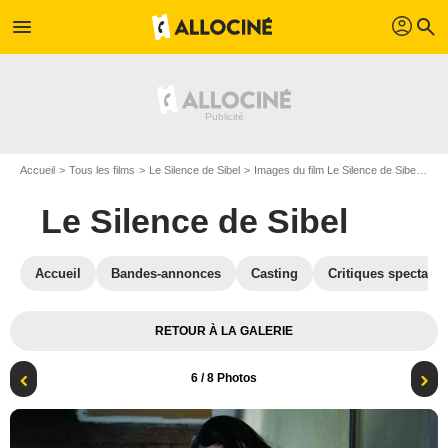
profil
menu
search
Accueil
Tous les films
Le Silence de Sibel
Images du film Le Silence de Sibel
Pho
Le Silence de Sibel
Accueil
Bandes-annonces
Casting
Critiques spectateu
RETOUR À LA GALERIE
6
/ 8 Photos