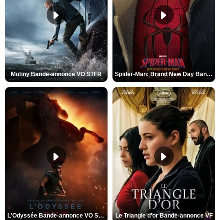
Mutiny Bande-annonce VO STFR
Spider-Man: Brand New Day Bande-annonce VO STFR
L'Odyssée Bande-annonce VO STFR
Le Triangle d'or Bande-annonce VF