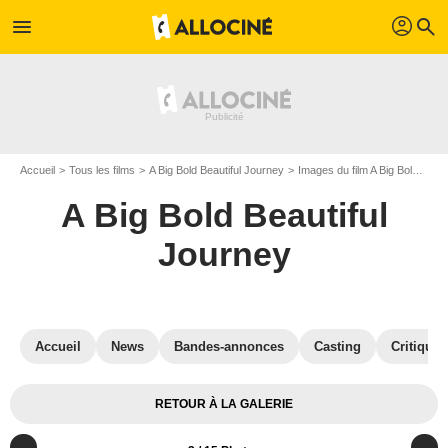
profil
menu
search
Accueil
Tous les films
A Big Bold Beautiful Journey
Images du film A Big Bold Beautiful Journey
A Big Bold Beautiful
Journey
Accueil
News
Bandes-annonces
Casting
Critiques
RETOUR À LA GALERIE