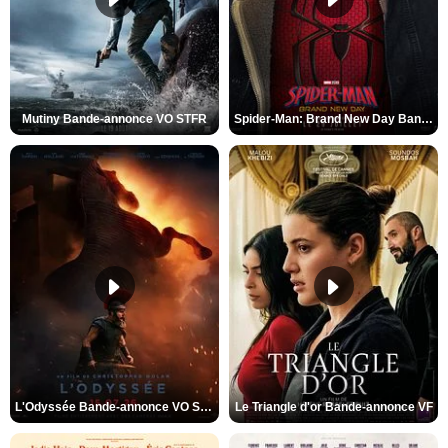
Mutiny Bande-annonce VO STFR
Spider-Man: Brand New Day Bande-annonce VO STFR
L'Odyssée Bande-annonce VO STFR
Le Triangle d'or Bande-annonce VF