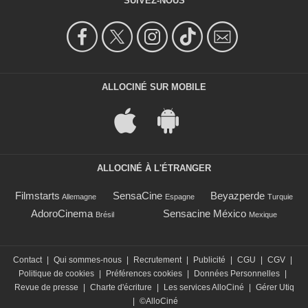
SUIVEZ-NOUS
ALLOCINÉ SUR MOBILE
ALLOCINÉ À L'ÉTRANGER
Filmstarts
SensaCine
Beyazperde
Allemagne
Espagne
Turquie
AdoroCinema
Sensacine México
Brésil
Mexique
Contact
|
Qui sommes-nous
|
Recrutement
|
Publicité
|
CGU
|
CGV
|
Politique de cookies
|
Préférences cookies
|
Données Personnelles
|
Revue de presse
|
Charte d'écriture
|
Les services AlloCiné
|
Gérer Utiq
|
©AlloCiné