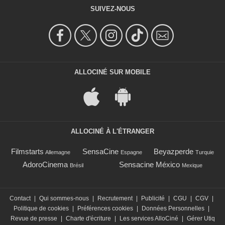
SUIVEZ-NOUS
ALLOCINÉ SUR MOBILE
ALLOCINÉ À L'ÉTRANGER
Filmstarts
SensaCine
Beyazperde
Allemagne
Espagne
Turquie
AdoroCinema
Sensacine México
Brésil
Mexique
Contact
|
Qui sommes-nous
|
Recrutement
|
Publicité
|
CGU
|
CGV
|
Politique de cookies
|
Préférences cookies
|
Données Personnelles
|
Revue de presse
|
Charte d'écriture
|
Les services AlloCiné
|
Gérer Utiq