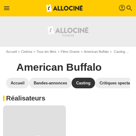
profil
menu
search
Accueil
Cinéma
Tous les films
Films Drame
American Buffalo
Casting American Buffalo
American Buffalo
Accueil
Bandes-annonces
Casting
Critiques spectateu
Réalisateurs