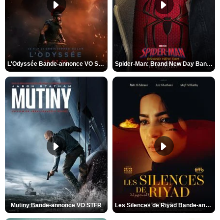
L'Odyssée Bande-annonce VO STFR
Spider-Man: Brand New Day Bande-annonce VO STFR
Mutiny Bande-annonce VO STFR
Les Silences de Riyad Bande-annonce VO STFR