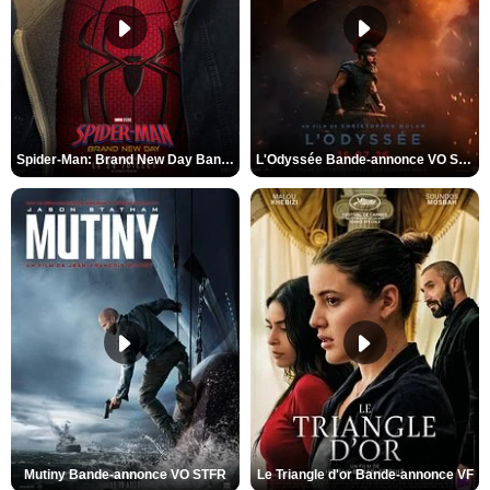
Spider-Man: Brand New Day Bande-annonce VO STFR
L'Odyssée Bande-annonce VO STFR
Mutiny Bande-annonce VO STFR
Le Triangle d'or Bande-annonce VF