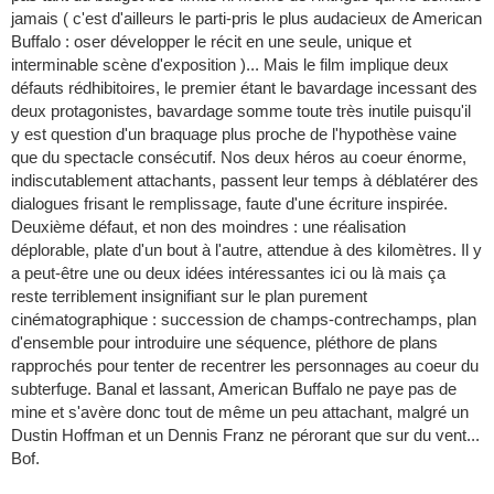
jamais ( c'est d'ailleurs le parti-pris le plus audacieux de American
Buffalo : oser développer le récit en une seule, unique et
interminable scène d'exposition )... Mais le film implique deux
défauts rédhibitoires, le premier étant le bavardage incessant des
deux protagonistes, bavardage somme toute très inutile puisqu'il
y est question d'un braquage plus proche de l'hypothèse vaine
que du spectacle consécutif. Nos deux héros au coeur énorme,
indiscutablement attachants, passent leur temps à déblatérer des
dialogues frisant le remplissage, faute d'une écriture inspirée.
Deuxième défaut, et non des moindres : une réalisation
déplorable, plate d'un bout à l'autre, attendue à des kilomètres. Il y
a peut-être une ou deux idées intéressantes ici ou là mais ça
reste terriblement insignifiant sur le plan purement
cinématographique : succession de champs-contrechamps, plan
d'ensemble pour introduire une séquence, pléthore de plans
rapprochés pour tenter de recentrer les personnages au coeur du
subterfuge. Banal et lassant, American Buffalo ne paye pas de
mine et s'avère donc tout de même un peu attachant, malgré un
Dustin Hoffman et un Dennis Franz ne pérorant que sur du vent...
Bof.