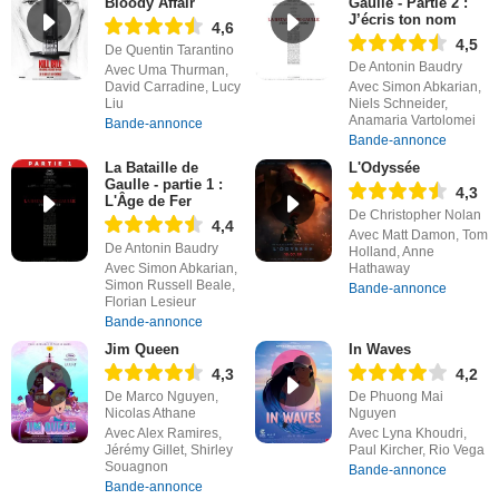
Bloody Affair
Gaulle - Partie 2 :
J’écris ton nom
4,6
4,5
De Quentin Tarantino
De Antonin Baudry
Avec Uma Thurman,
David Carradine, Lucy
Avec Simon Abkarian,
Liu
Niels Schneider,
Anamaria Vartolomei
Bande-annonce
Bande-annonce
La Bataille de
L'Odyssée
Gaulle - partie 1 :
4,3
L'Âge de Fer
De Christopher Nolan
4,4
Avec Matt Damon, Tom
De Antonin Baudry
Holland, Anne
Avec Simon Abkarian,
Hathaway
Simon Russell Beale,
Bande-annonce
Florian Lesieur
Bande-annonce
Jim Queen
In Waves
4,3
4,2
De Marco Nguyen,
De Phuong Mai
Nicolas Athane
Nguyen
Avec Alex Ramires,
Avec Lyna Khoudri,
Jérémy Gillet, Shirley
Paul Kircher, Rio Vega
Souagnon
Bande-annonce
Bande-annonce