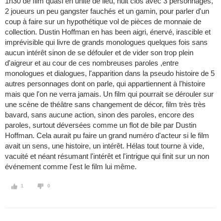
1h30 de film quasi en unité de lieu, huit clos avec 3 personnages,
2 joueurs un peu gangster fauchés et un gamin, pour parler d'un
coup à faire sur un hypothétique vol de pièces de monnaie de
collection. Dustin Hoffman en has been aigri, énervé, irascible et
imprévisible qui livre de grands monologues quelques fois sans
aucun intérêt sinon de se défouler et de vider son trop plein
d'aigreur et au cour de ces nombreuses paroles ,entre
monologues et dialogues, l'apparition dans la pseudo histoire de 5
autres personnages dont on parle, qui appartiennent à l'histoire
mais que l'on ne verra jamais. Un film qui pourrait se dérouler sur
une scène de théâtre sans changement de décor, film très très
bavard, sans aucune action, sinon des paroles, encore des
paroles, surtout déversées comme un flot de bile par Dustin
Hoffman. Cela aurait pu faire un grand numéro d'acteur si le film
avait un sens, une histoire, un intérêt. Hélas tout tourne à vide,
vacuité et néant résumant l'intérêt et l'intrigue qui finit sur un non
événement comme l'est le film lui même.
1
0