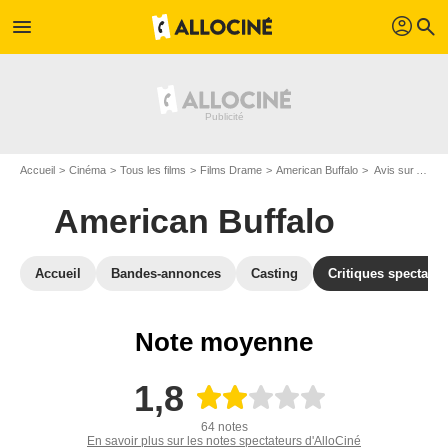
profil
menu
search
Accueil
Cinéma
Tous les films
Films Drame
American Buffalo
Avis sur American Buffalo
American Buffalo
Accueil
Bandes-annonces
Casting
Critiques spectateu
Note moyenne
1,8
64 notes
En savoir plus sur les notes spectateurs d'AlloCiné