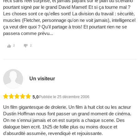
rècit sans rèel surprise, et jamais payant sur le plan du scènario
pourtant signè par le grand David Mamet! Et si ça tourne mal ?
Les choses sont ce qu'elles sont! La division du travail : sècuritè,
muscles (Fletcher, personnage qu'on ne voit jamais), intelligence!
ça veut dire quoi ? Qu'il partage à trois! Et pourtant rien ne se
passera comme prèvu...
2
2
Un visiteur
5,0
Publiée le 25 décembre 2006
Un film gigantesque de drolerie. Un film à huit clot ou les acteur
Dustin Hoffman nous font passer un grand moment de cinéma.
On ne s'ennui jamais et on est surpris a chaque scene. Des
dialogue bien ecrit. 1h25 de follie plus ou moins douce et
d'absurdité assumée, revendiqué et rejouissante.