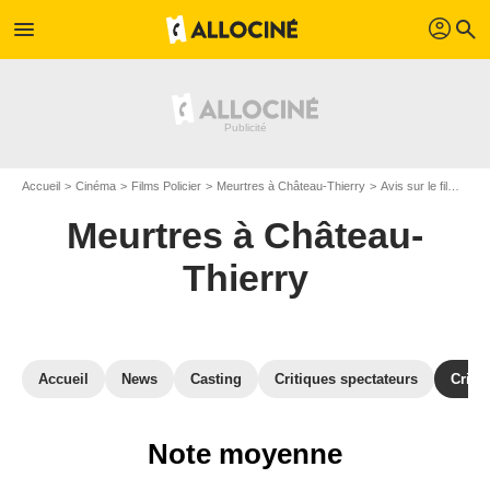
profil
menu
search
Accueil
Cinéma
Films Policier
Meurtres à Château-Thierry
Avis sur le film Meurtres à Château-Thierry
Meurtres à Château-
Thierry
Accueil
News
Casting
Critiques spectateurs
Criti
Note moyenne