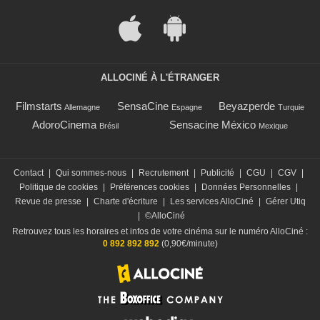
ALLOCINÉ À L'ÉTRANGER
Filmstarts
SensaCine
Beyazperde
Allemagne
Espagne
Turquie
AdoroCinema
Sensacine México
Brésil
Mexique
Contact
|
Qui sommes-nous
|
Recrutement
|
Publicité
|
CGU
|
CGV
|
Politique de cookies
|
Préférences cookies
|
Données Personnelles
|
Revue de presse
|
Charte d'écriture
|
Les services AlloCiné
|
Gérer Utiq
|
©AlloCiné
Retrouvez tous les horaires et infos de votre cinéma sur le numéro AlloCiné :
0 892 892 892
(0,90€/minute)