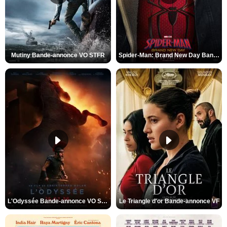
Mutiny Bande-annonce VO STFR
Spider-Man: Brand New Day Bande-annonce VO STFR
L'Odyssée Bande-annonce VO STFR
Le Triangle d'or Bande-annonce VF