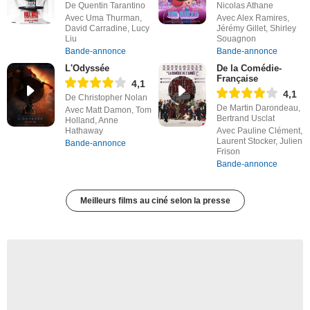
De Quentin Tarantino
Nicolas Athane
Avec Uma Thurman,
Avec Alex Ramires,
David Carradine, Lucy
Jérémy Gillet, Shirley
Liu
Souagnon
Bande-annonce
Bande-annonce
L'Odyssée
De la Comédie-
Française
4,1
4,1
De Christopher Nolan
De Martin Darondeau,
Avec Matt Damon, Tom
Bertrand Usclat
Holland, Anne
Hathaway
Avec Pauline Clément,
Laurent Stocker, Julien
Bande-annonce
Frison
Bande-annonce
Meilleurs films au ciné selon la presse