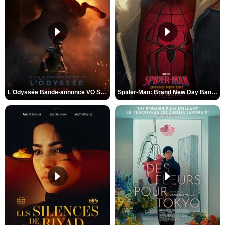
L'Odyssée Bande-annonce VO STFR
Spider-Man: Brand New Day Bande-annonce VO STFR