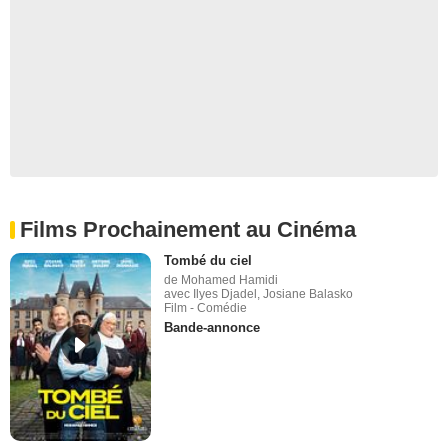
Films Prochainement au Cinéma
Tombé du ciel
de Mohamed Hamidi
avec Ilyes Djadel, Josiane Balasko
Film - Comédie
Bande-annonce