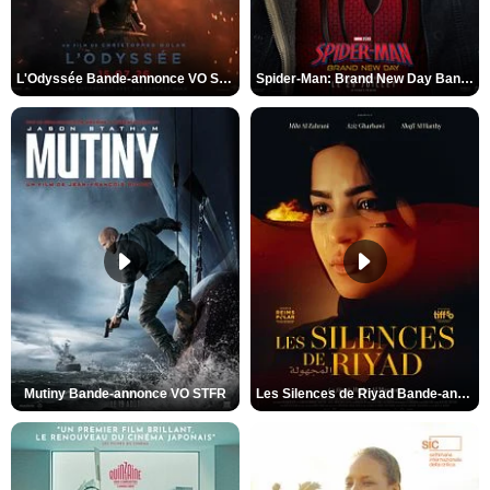
L'Odyssée Bande-annonce VO STFR
Spider-Man: Brand New Day Bande-annonce VO STFR
Mutiny Bande-annonce VO STFR
Les Silences de Riyad Bande-annonce VO STFR