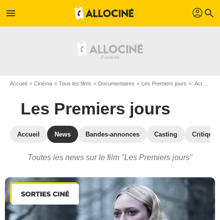
profil
menu
search
Accueil
Cinéma
Tous les films
Documentaires
Les Premiers jours
Actualités Les Premiers jours
Les Premiers jours
Accueil
News
Bandes-annonces
Casting
Critiques
Toutes les news sur le film "Les Premiers jours"