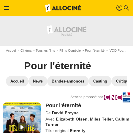
profil
menu
search
Accueil
Cinéma
Tous les films
Films Comédie
Pour l'éternité
VOD Pour l'éternité
Pour l'éternité
Accueil
News
Bandes-annonces
Casting
Critiques
Service proposé par
Pour l'éternité
De
David Freyne
Avec
Elizabeth Olsen
,
Miles Teller
,
Callum
Turner
Titre original
Eternity