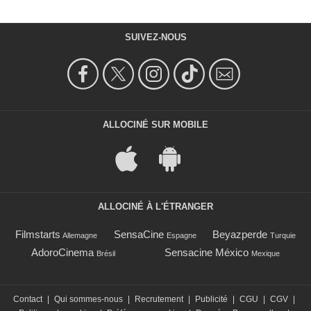
SUIVEZ-NOUS
ALLOCINÉ SUR MOBILE
ALLOCINÉ À L'ÉTRANGER
Filmstarts
SensaCine
Beyazperde
Allemagne
Espagne
Turquie
AdoroCinema
Sensacine México
Brésil
Mexique
Contact
|
Qui sommes-nous
|
Recrutement
|
Publicité
|
CGU
|
CGV
|