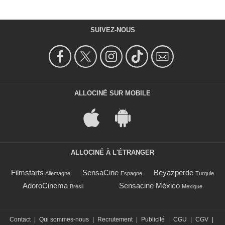
SUIVEZ-NOUS
ALLOCINÉ SUR MOBILE
ALLOCINÉ À L'ÉTRANGER
Filmstarts
SensaCine
Beyazperde
Allemagne
Espagne
Turquie
AdoroCinema
Sensacine México
Brésil
Mexique
Contact
|
Qui sommes-nous
|
Recrutement
|
Publicité
|
CGU
|
CGV
|