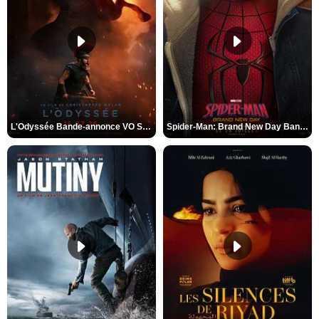
L'Odyssée Bande-annonce VO STFR
Spider-Man: Brand New Day Bande-annonce VO STFR