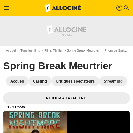
profil
menu
search
Accueil
Tous les films
Films Thriller
Spring Break Meurtrier
Photo de Spring Break Meurtrier - Photo 1
Spring Break Meurtrier
Accueil
Casting
Critiques spectateurs
Streaming
RETOUR À LA GALERIE
1
/ 1 Photo