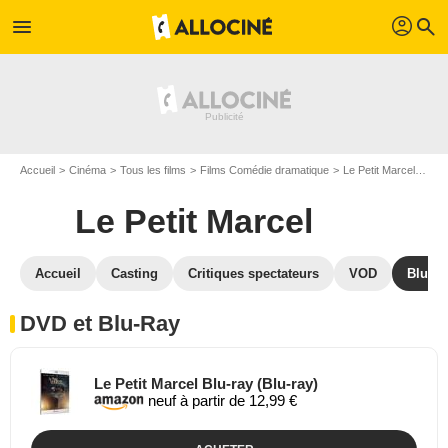
profil
menu
search
Accueil
Cinéma
Tous les films
Films Comédie dramatique
Le Petit Marcel
Le 
Le Petit Marcel
Accueil
Casting
Critiques spectateurs
VOD
Blu-Ra
DVD et Blu-Ray
Le Petit Marcel Blu-ray (Blu-ray)
neuf à partir de 12,99 €