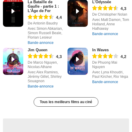
La Bataille de
L'Odyssée
Gaulle - partie 1 :
4,3
L'Âge de Fer
De Christopher Nolan
4,4
Avec Matt Damon, Tom
De Antonin Baudry
Holland, Anne
Avec Simon Abkarian,
Hathaway
Simon Russell Beale,
Bande-annonce
Florian Lesieur
Bande-annonce
Jim Queen
In Waves
4,3
4,2
De Marco Nguyen,
De Phuong Mai
Nicolas Athane
Nguyen
Avec Alex Ramires,
Avec Lyna Khoudri,
Jérémy Gillet, Shirley
Paul Kircher, Rio Vega
Souagnon
Bande-annonce
Bande-annonce
Tous les meilleurs films au ciné