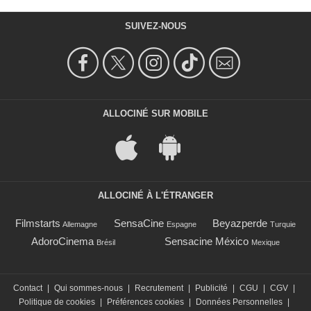
SUIVEZ-NOUS
ALLOCINÉ SUR MOBILE
ALLOCINÉ À L'ÉTRANGER
Filmstarts
SensaCine
Beyazperde
Allemagne
Espagne
Turquie
AdoroCinema
Sensacine México
Brésil
Mexique
Contact
|
Qui sommes-nous
|
Recrutement
|
Publicité
|
CGU
|
CGV
|
Politique de cookies
|
Préférences cookies
|
Données Personnelles
|