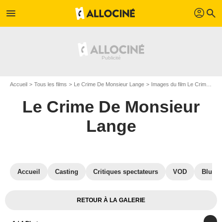
profil
menu
search
Accueil
Tous les films
Le Crime De Monsieur Lange
Images du film Le Crime De Monsieur Lange
Le Crime De Monsieur
Lange
Accueil
Casting
Critiques spectateurs
VOD
Blu-Ra
RETOUR À LA GALERIE