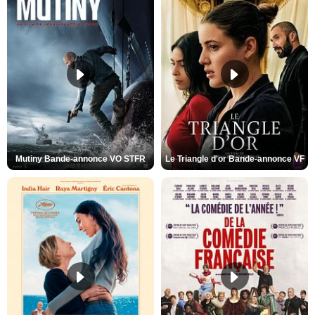
Mutiny Bande-annonce VO STFR
Le Triangle d'or Bande-annonce VF