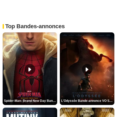
Top Bandes-annonces
Spider-Man: Brand New Day Bande-annonce VO STFR
L'Odyssée Bande-annonce VO STFR