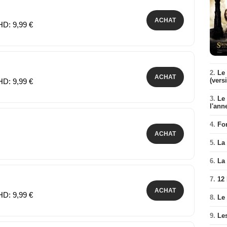
ACHAT
HD: 9,99 €
2.
Le 
ACHAT
(vers
HD: 9,99 €
3.
Le
l'ann
4.
Fo
ACHAT
5.
La 
6.
La 
7.
12
ACHAT
HD: 9,99 €
8.
Le
9.
Le