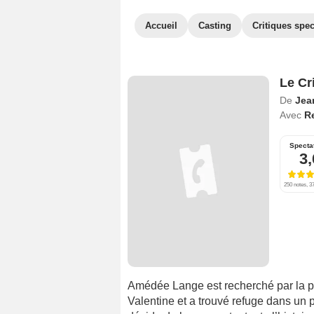
Accueil
Casting
Critiques spec
Le Cr
De
Jea
Avec
R
Specta
3,
250 notes, 37
Amédée Lange est recherché par la pol
Valentine et a trouvé refuge dans un p