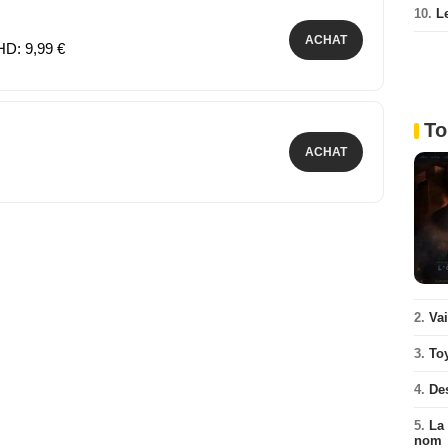
10.
L
ACHAT
HD: 9,99 €
To
ACHAT
2.
Va
3.
To
4.
De
5.
La 
nom