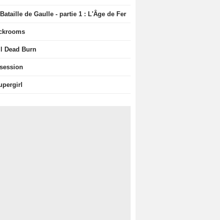
Bataille de Gaulle - partie 1 : L'Âge de Fer
ckrooms
il Dead Burn
session
upergirl