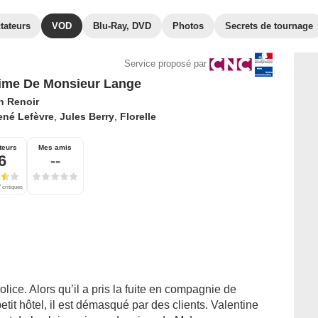
tateurs
VOD
Blu-Ray, DVD
Photos
Secrets de tournage
Service proposé par
ime De Monsieur Lange
n Renoir
ené Lefèvre
,
Jules Berry
,
Florelle
teurs
Mes amis
6
--
 critiques
ice. Alors qu’il a pris la fuite en compagnie de
etit hôtel, il est démasqué par des clients. Valentine