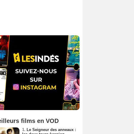
illeurs films en VOD
1.
Le Seigneur des anneaux :