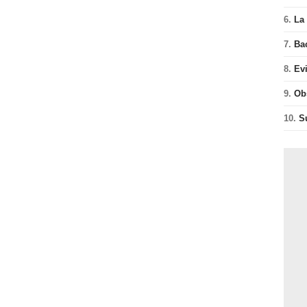
6.
La 
7.
Ba
8.
Ev
9.
Ob
10.
S