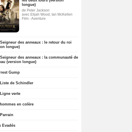
les deux tours (version
longue)
de Peter Jackson
avec Elijah Wood, Ian McKellen
Film - Aventure
Seigneur des anneaux : le retour du roi
ion longue)
 Seigneur des anneaux : la communauté de
eau (version longue)
rrest Gump
Liste de Schindler
Ligne verte
 hommes en colère
 Parrain
s Evadés