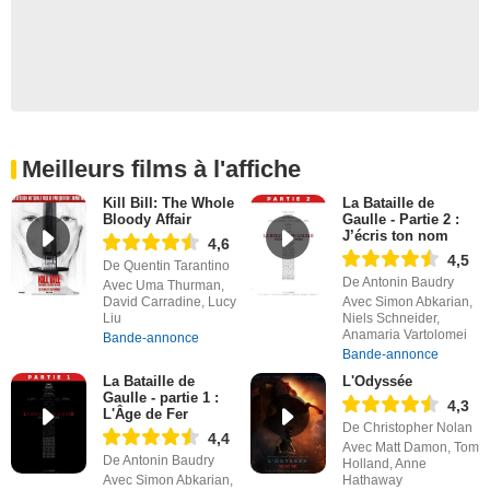
Meilleurs films à l'affiche
Kill Bill: The Whole
La Bataille de
Bloody Affair
Gaulle - Partie 2 :
J’écris ton nom
4,6
4,5
De Quentin Tarantino
De Antonin Baudry
Avec Uma Thurman,
David Carradine, Lucy
Avec Simon Abkarian,
Liu
Niels Schneider,
Anamaria Vartolomei
Bande-annonce
Bande-annonce
La Bataille de
L'Odyssée
Gaulle - partie 1 :
4,3
L'Âge de Fer
De Christopher Nolan
4,4
Avec Matt Damon, Tom
De Antonin Baudry
Holland, Anne
Avec Simon Abkarian,
Hathaway