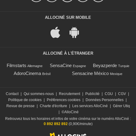
ALLOCINÉ SUR MOBILE
ALLOCINÉ À L'ÉTRANGER
Filmstarts
SensaCine
Beyazperde
Allemagne
Espagne
Turquie
AdoroCinema
Sensacine México
Brésil
Mexique
Contact
|
Qui sommes-nous
|
Recrutement
|
Publicité
|
CGU
|
CGV
|
Politique de cookies
|
Préférences cookies
|
Données Personnelles
|
Revue de presse
|
Charte d'écriture
|
Les services AlloCiné
|
Gérer Utiq
|
©AlloCiné
Retrouvez tous les horaires et infos de votre cinéma sur le numéro AlloCiné :
0 892 892 892
(0,90€/minute)