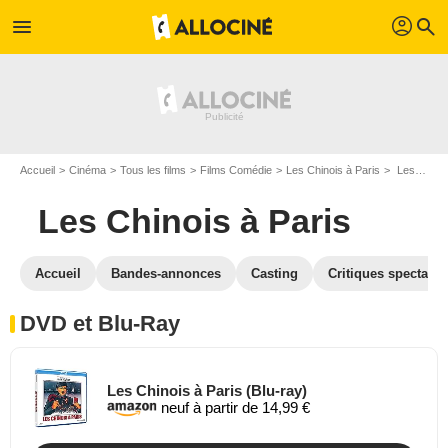
profil
menu
search
Accueil
Cinéma
Tous les films
Films Comédie
Les Chinois à Paris
Les Chinois à Paris en DVD Blu Ray
Les Chinois à Paris
Accueil
Bandes-annonces
Casting
Critiques spectateu
DVD et Blu-Ray
Les Chinois à Paris (Blu-ray)
neuf à partir de 14,99 €