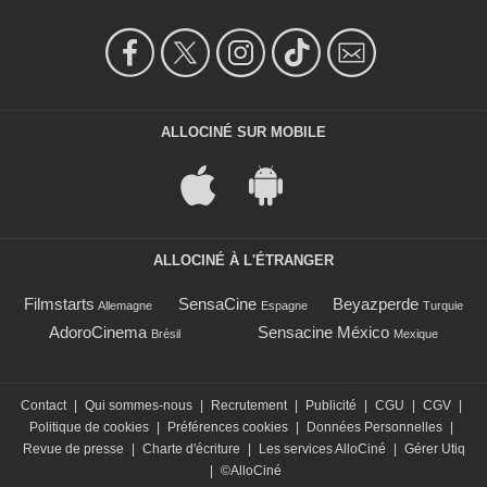
ALLOCINÉ SUR MOBILE
ALLOCINÉ À L'ÉTRANGER
Filmstarts
SensaCine
Beyazperde
Allemagne
Espagne
Turquie
AdoroCinema
Sensacine México
Brésil
Mexique
Contact
|
Qui sommes-nous
|
Recrutement
|
Publicité
|
CGU
|
CGV
|
Politique de cookies
|
Préférences cookies
|
Données Personnelles
|
Revue de presse
|
Charte d'écriture
|
Les services AlloCiné
|
Gérer Utiq
|
©AlloCiné