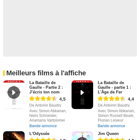
Meilleurs films à l'affiche
La Bataille de
La Bataille de
Gaulle - Partie 2 :
Gaulle - partie 1 :
J’écris ton nom
L'Âge de Fer
4,5
4,4
De Antonin Baudry
De Antonin Baudry
Avec Simon Abkarian,
Avec Simon Abkarian,
Niels Schneider,
Simon Russell Beale,
Anamaria Vartolomei
Florian Lesieur
Bande-annonce
Bande-annonce
L'Odyssée
Jim Queen