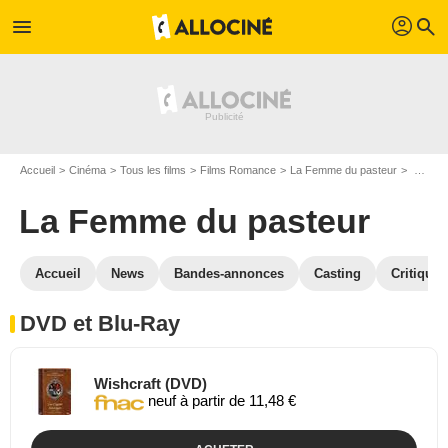
profil
menu
search
Accueil
Cinéma
Tous les films
Films Romance
La Femme du pasteur
La Femme du pasteur en DVD Blu Ray
La Femme du pasteur
Accueil
News
Bandes-annonces
Casting
Critiques
DVD et Blu-Ray
Wishcraft (DVD)
neuf à partir de 11,48 €