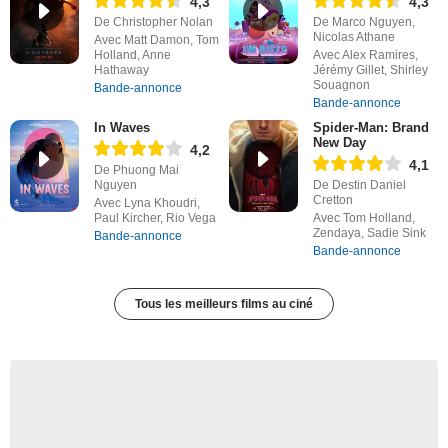
4,3
4,3
De Christopher Nolan
De Marco Nguyen,
Nicolas Athane
Avec Matt Damon, Tom
Holland, Anne
Avec Alex Ramires,
Hathaway
Jérémy Gillet, Shirley
Souagnon
Bande-annonce
Bande-annonce
In Waves
Spider-Man: Brand
New Day
4,2
4,1
De Phuong Mai
Nguyen
De Destin Daniel
Cretton
Avec Lyna Khoudri,
Paul Kircher, Rio Vega
Avec Tom Holland,
Zendaya, Sadie Sink
Bande-annonce
Bande-annonce
Tous les meilleurs films au ciné