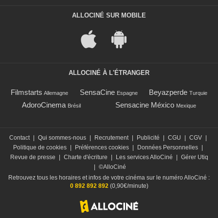
ALLOCINÉ SUR MOBILE
ALLOCINÉ À L'ÉTRANGER
Filmstarts
SensaCine
Beyazperde
Allemagne
Espagne
Turquie
AdoroCinema
Sensacine México
Brésil
Mexique
Contact
|
Qui sommes-nous
|
Recrutement
|
Publicité
|
CGU
|
CGV
|
Politique de cookies
|
Préférences cookies
|
Données Personnelles
|
Revue de presse
|
Charte d'écriture
|
Les services AlloCiné
|
Gérer Utiq
|
©AlloCiné
Retrouvez tous les horaires et infos de votre cinéma sur le numéro AlloCiné :
0 892 892 892
(0,90€/minute)