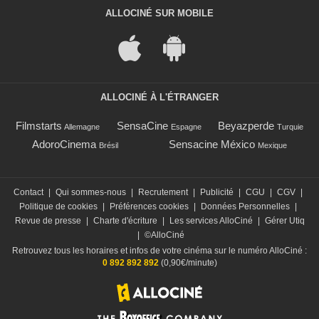
ALLOCINÉ SUR MOBILE
ALLOCINÉ À L'ÉTRANGER
Filmstarts
SensaCine
Beyazperde
Allemagne
Espagne
Turquie
AdoroCinema
Sensacine México
Brésil
Mexique
Contact
|
Qui sommes-nous
|
Recrutement
|
Publicité
|
CGU
|
CGV
|
Politique de cookies
|
Préférences cookies
|
Données Personnelles
|
Revue de presse
|
Charte d'écriture
|
Les services AlloCiné
|
Gérer Utiq
|
©AlloCiné
Retrouvez tous les horaires et infos de votre cinéma sur le numéro AlloCiné :
0 892 892 892
(0,90€/minute)