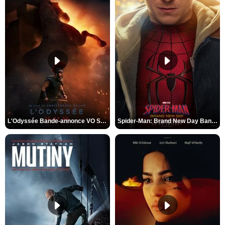
L'Odyssée Bande-annonce VO STFR
Spider-Man: Brand New Day Bande-annonce VO STFR