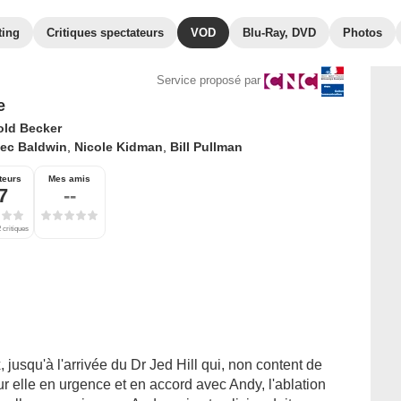
ting
Critiques spectateurs
VOD
Blu-Ray, DVD
Photos
Service proposé par
e
old Becker
lec Baldwin
,
Nicole Kidman
,
Bill Pullman
teurs
Mes amis
7
--
 critiques
jusqu'à l'arrivée du Dr Jed Hill qui, non content de
r elle en urgence et en accord avec Andy, l'ablation