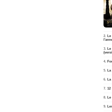
2.
Le
l'ann
3.
Le 
(vers
4.
Fo
5.
La 
6.
La 
7.
12
8.
Le
9.
Le