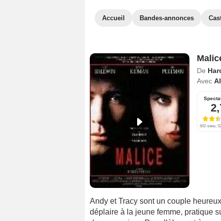
Accueil
Bandes-annonces
Cas
Malic
De
Har
Avec
A
Specta
2,
602 notes, 52
Andy et Tracy sont un couple heureux, 
déplaire à la jeune femme, pratique su