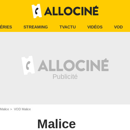
ÉRIES
STREAMING
TVACTU
VIDÉOS
VOD
Malice
VOD Malice
Malice