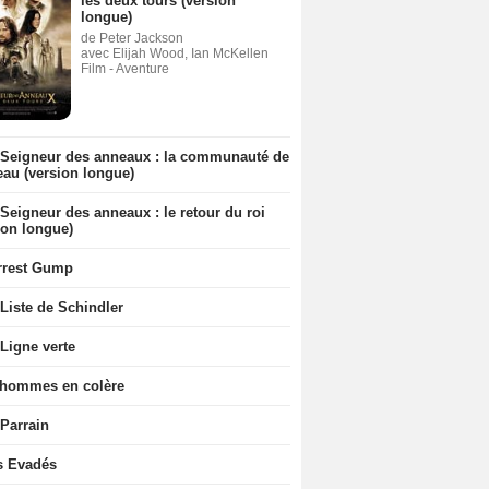
les deux tours (version
longue)
de Peter Jackson
avec Elijah Wood, Ian McKellen
Film - Aventure
 Seigneur des anneaux : la communauté de
eau (version longue)
Seigneur des anneaux : le retour du roi
ion longue)
rrest Gump
Liste de Schindler
Ligne verte
 hommes en colère
 Parrain
s Evadés