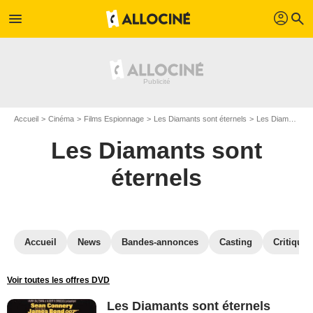
profil
menu
search
Accueil
Cinéma
Films Espionnage
Les Diamants sont éternels
Les Diamants sont éternels en Blu Ray
Les Diamants sont
éternels
Accueil
News
Bandes-annonces
Casting
Critiques
Voir toutes les offres DVD
Les Diamants sont éternels