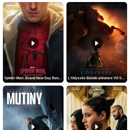
Spider-Man: Brand New Day Bande-annonce VO STFR
L'Odyssée Bande-annonce VO STFR