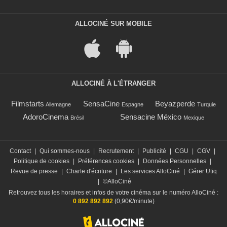
ALLOCINÉ SUR MOBILE
ALLOCINÉ À L'ÉTRANGER
Filmstarts
SensaCine
Beyazperde
Allemagne
Espagne
Turquie
AdoroCinema
Sensacine México
Brésil
Mexique
Contact
|
Qui sommes-nous
|
Recrutement
|
Publicité
|
CGU
|
CGV
|
Politique de cookies
|
Préférences cookies
|
Données Personnelles
|
Revue de presse
|
Charte d'écriture
|
Les services AlloCiné
|
Gérer Utiq
|
©AlloCiné
Retrouvez tous les horaires et infos de votre cinéma sur le numéro AlloCiné :
0 892 892 892
(0,90€/minute)