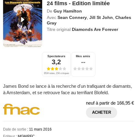
24 films - Edition limitée
De
Guy Hamilton
Avec
Sean Connery
,
Jill St John
,
Charles
Gray
Titre original
Diamonds Are Forever
Spectateurs
Mes amis
3,2
--
3534 notes, 234 critiques
James Bond se lance à la recherche d'un trafiquant de diamants,
à Amsterdam, et se retrouve face au terrifiant Blofeld.
neuf à partir de
166,95 €
ACHETER
Date de sortie
: 11 mars 2016
Editeur
: MGM/PFC