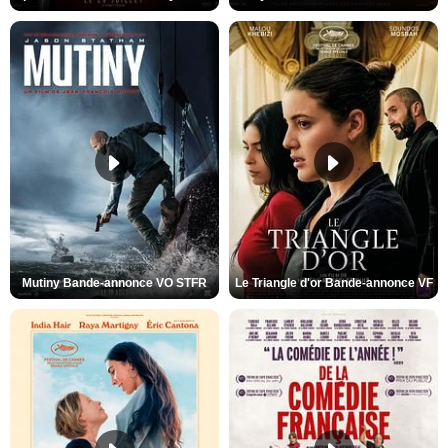
Mutiny Bande-annonce VO STFR
Le Triangle d'or Bande-annonce VF