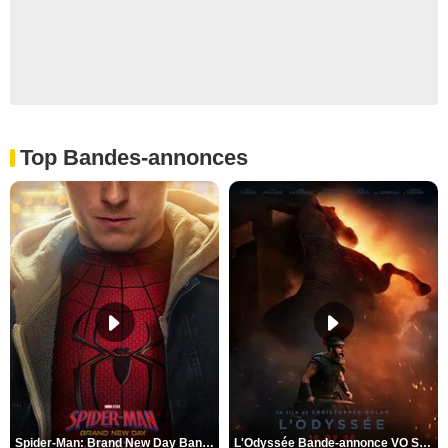
Top Bandes-annonces
Spider-Man: Brand New Day Bande-annonce VO STFR
L'Odyssée Bande-annonce VO STFR