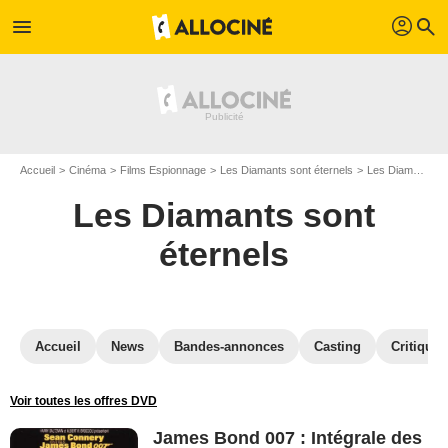
profil
menu
search
Accueil
Cinéma
Films Espionnage
Les Diamants sont éternels
Les Diamants sont éternels en DVD
Les Diamants sont
éternels
Accueil
News
Bandes-annonces
Casting
Critiques
Voir toutes les offres DVD
James Bond 007 : Intégrale des