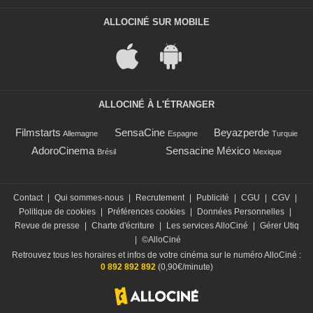
ALLOCINÉ SUR MOBILE
ALLOCINÉ À L'ÉTRANGER
Filmstarts
SensaCine
Beyazperde
Allemagne
Espagne
Turquie
AdoroCinema
Sensacine México
Brésil
Mexique
Contact
|
Qui sommes-nous
|
Recrutement
|
Publicité
|
CGU
|
CGV
|
Politique de cookies
|
Préférences cookies
|
Données Personnelles
|
Revue de presse
|
Charte d'écriture
|
Les services AlloCiné
|
Gérer Utiq
|
©AlloCiné
Retrouvez tous les horaires et infos de votre cinéma sur le numéro AlloCiné :
0 892 892 892
(0,90€/minute)