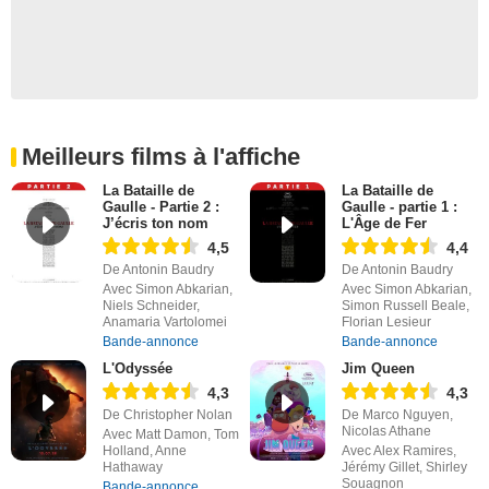
Meilleurs films à l'affiche
La Bataille de
La Bataille de
Gaulle - Partie 2 :
Gaulle - partie 1 :
J’écris ton nom
L'Âge de Fer
4,5
4,4
De Antonin Baudry
De Antonin Baudry
Avec Simon Abkarian,
Avec Simon Abkarian,
Niels Schneider,
Simon Russell Beale,
Anamaria Vartolomei
Florian Lesieur
Bande-annonce
Bande-annonce
L'Odyssée
Jim Queen
4,3
4,3
De Christopher Nolan
De Marco Nguyen,
Nicolas Athane
Avec Matt Damon, Tom
Holland, Anne
Avec Alex Ramires,
Hathaway
Jérémy Gillet, Shirley
Souagnon
Bande-annonce