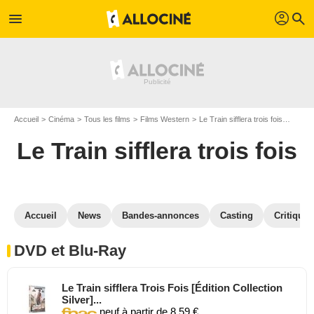
profil
menu
search
Accueil
Cinéma
Tous les films
Films Western
Le Train sifflera trois fois
Le Tra
Le Train sifflera trois fois
Accueil
News
Bandes-annonces
Casting
Critiques
DVD et Blu-Ray
Le Train sifflera Trois Fois [Édition Collection
Silver]...
neuf à partir de 8,59 €