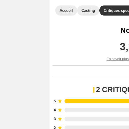
Accueil
Casting
Critiques spec
No
3
En savoir plus
2 CRITI
5
4
3
2