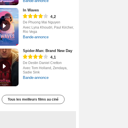
Bande-annonce
In Waves
4,2
De Phuong Mai Nguyen
Avec Lyna Khoudri, Paul Kircher,
Rio Vega
Bande-annonce
Spider-Man: Brand New Day
4,1
De Destin Daniel Cretton
Avec Tom Holland, Zendaya,
Sadie Sink
Bande-annonce
Tous les meilleurs films au ciné