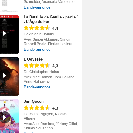
Schneider, Anamaria Vartolomei
Bande-annonce
La Bataille de Gaulle - partie 1
: L'Âge de Fer
4,4
De Antonin Baudry
Avec Simon Abkarian, Simon
Russell Beale, Florian Lesieur
Bande-annonce
L'Odyssée
4,3
De Christopher Nolan
Avec Matt Damon, Tom Holland,
Anne Hathaway
Bande-annonce
Jim Queen
4,3
De Marco Nguyen, Nicolas
Athane
Avec Alex Ramires, Jérémy Gillet,
Shirley Souagnon