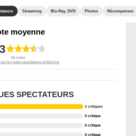
tateurs
Streaming
Blu-Ray, DVD
Photos
Récompenses
te moyenne
,3
58 notes
 sur les notes spectateurs d'AlloCiné
QUES SPECTATEURS
2 critiques
0 critique
0 critique
0 critique