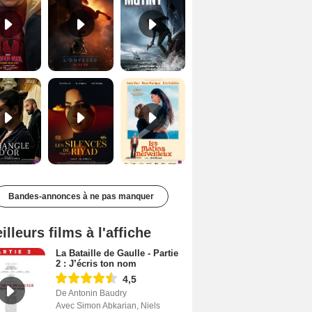
Le Triangle d'or Bande-annonce VF
Les Silences de Riyad Bande-annonce VO STFR
Les Matins merveilleux Bande-annonce VF
Bandes-annonces à ne pas manquer
illeurs films à l'affiche
La Bataille de Gaulle - Partie
2 : J’écris ton nom
4,5
De Antonin Baudry
Avec Simon Abkarian, Niels