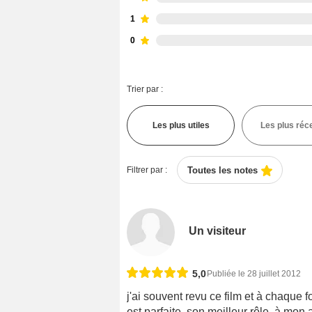
1
0
Trier par :
Les plus utiles
Les plus réc
Filtrer par :
Toutes les notes
Un visiteur
5,0
Publiée le 28 juillet 2012
j'ai souvent revu ce film et à chaque foi
est parfaite, son meilleur rôle, à mon 