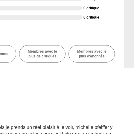
0 critique
0 critique
Membres avec le
Membres avec le
entes
plus de critiques
plus d'abonnés
s je prends un réel plaisir à le voir, michelle pfeiffer y
avis pour une actrice qui s'est faite rare au cinéma, sa