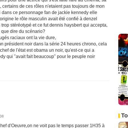
, certains de ces rôles n'etaient pas toujours de mon
ci dans ce personnage fan de jackie kennedy elle
 l'origine le rôle masculin avait été confié à denzel
m trop stéréotypé et ce fut dennis haysbert qui accepta,
 que dire du scénario?
gés raciaux ont la vie dure,
un président noir dans la série 24 heures chrono, cela
chef de l'état est obama un noir, qu'est-ce qui a
y qui "avait fait beaucoup" pour le peuple noir
To
008
hef d'Oeuvre,on ne voit pas le temps passer 1H35 à