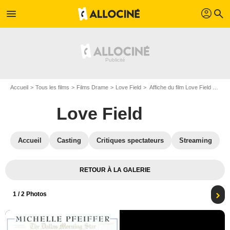
profil
menu
search
Accueil
Tous les films
Films Drame
Love Field
Affiche du film Love Field - Photo 1
Love Field
Accueil
Casting
Critiques spectateurs
Streaming
RETOUR À LA GALERIE
1
/ 2 Photos