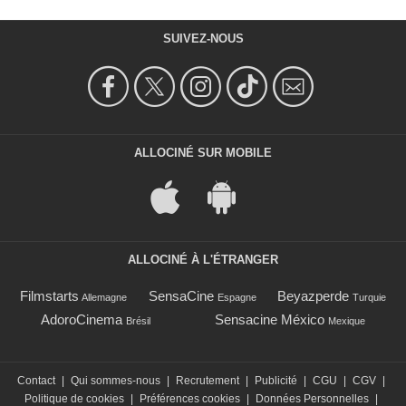
SUIVEZ-NOUS
ALLOCINÉ SUR MOBILE
ALLOCINÉ À L'ÉTRANGER
Filmstarts
SensaCine
Beyazperde
Allemagne
Espagne
Turquie
AdoroCinema
Sensacine México
Brésil
Mexique
Contact
|
Qui sommes-nous
|
Recrutement
|
Publicité
|
CGU
|
CGV
|
Politique de cookies
|
Préférences cookies
|
Données Personnelles
|