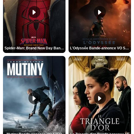
Spider-Man: Brand New Day Bande-annonce VO STFR
L'Odyssée Bande-annonce VO STFR