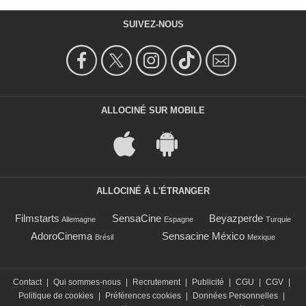
SUIVEZ-NOUS
ALLOCINÉ SUR MOBILE
ALLOCINÉ À L'ÉTRANGER
Filmstarts
SensaCine
Beyazperde
Allemagne
Espagne
Turquie
AdoroCinema
Sensacine México
Brésil
Mexique
Contact
|
Qui sommes-nous
|
Recrutement
|
Publicité
|
CGU
|
CGV
|
Politique de cookies
|
Préférences cookies
|
Données Personnelles
|