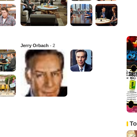
Jerry Orbach
- 2
To