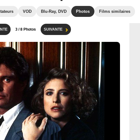
tateurs
VOD
Blu-Ray, DVD
Photos
Films similaires
NTE
3
/ 8 Photos
SUIVANTE