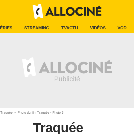
ÉRIES
STREAMING
TVACTU
VIDÉOS
VOD
m Traquée
Photo du film Traquée - Photo 3
Traquée