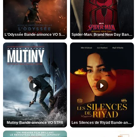
L'Odyssée Bande-annonce VO STFR
Spider-Man: Brand New Day Bande-annonce VO STFR
Mutiny Bande-annonce VO STFR
Les Silences de Riyad Bande-annonce VO STFR