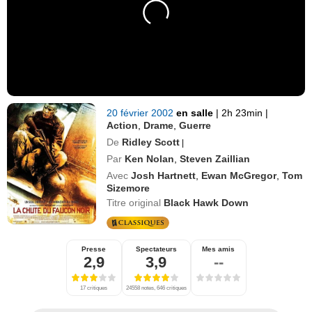
20 février 2002
en salle
|
2h 23min
|
Action
,
Drame
,
Guerre
De
Ridley Scott
|
Par
Ken Nolan
,
Steven Zaillian
Avec
Josh Hartnett
,
Ewan McGregor
,
Tom
Sizemore
Titre original
Black Hawk Down
Presse
Spectateurs
Mes amis
2,9
3,9
--
17 critiques
24558 notes, 646 critiques