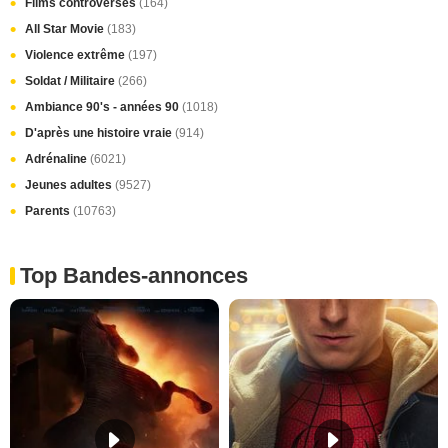
Films controversés
(164)
All Star Movie
(183)
Violence extrême
(197)
Soldat / Militaire
(266)
Ambiance 90's - années 90
(1018)
D'après une histoire vraie
(914)
Adrénaline
(6021)
Jeunes adultes
(9527)
Parents
(10763)
Top Bandes-annonces