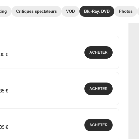
ting
Critiques spectateurs
VOD
Blu-Ray, DVD
Photos
ACHETER
,00 €
ACHETER
,35 €
ACHETER
,09 €