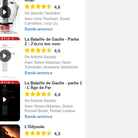
Affair
4,6
De Quentin Tarantino
Avec Uma Thurman, David
Carradine, Lucy Liu
Bande-annonce
La Bataille de Gaulle - Partie
2 : J’écris ton nom
4,5
De Antonin Baudry
Avec Simon Abkarian, Niels
Schneider, Anamaria Vartolomei
Bande-annonce
La Bataille de Gaulle - partie 1
: L'Âge de Fer
4,4
De Antonin Baudry
Avec Simon Abkarian, Simon
Russell Beale, Florian Lesieur
Bande-annonce
L'Odyssée
4,3