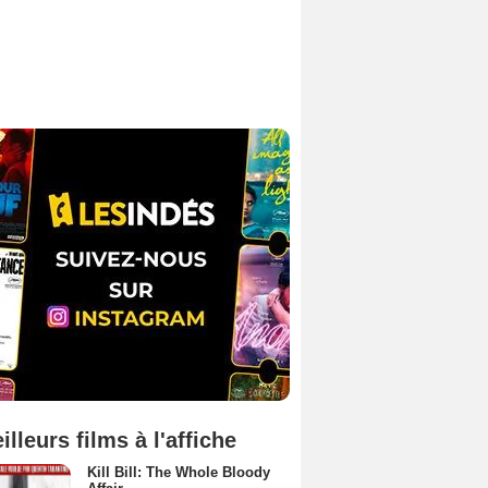
illeurs films à l'affiche
Kill Bill: The Whole Bloody