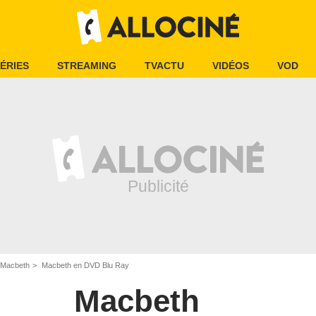
ÉRIES
STREAMING
TVACTU
VIDÉOS
VOD
Macbeth
Macbeth en DVD Blu Ray
Macbeth