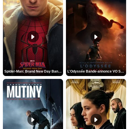
Spider-Man: Brand New Day Bande-annonce VO STFR
L'Odyssée Bande-annonce VO STFR