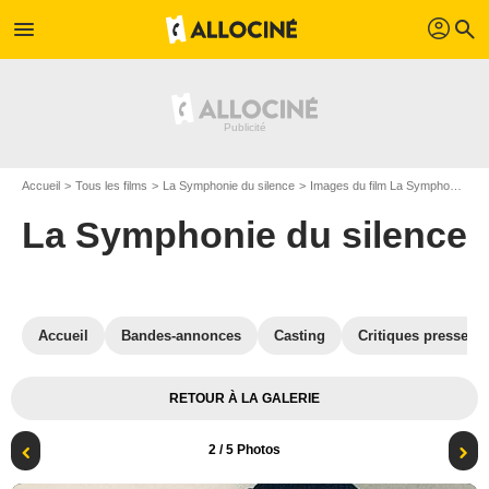
profil
menu
search
Accueil
Tous les films
La Symphonie du silence
Images du film La Symphonie du silence
La Symphonie du silence
Accueil
Bandes-annonces
Casting
Critiques presse
RETOUR À LA GALERIE
2
/ 5 Photos