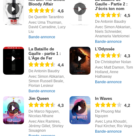
Bloody Affair
Gaulle - Partie 2 :
J’écris ton nom
4,6
4,5
De Quentin Tarantino
De Antonin Baudry
Avec Uma Thurman,
David Carradine, Lucy
Avec Simon Abkarian,
Liu
Niels Schneider,
Anamaria Vartolomei
Bande-annonce
Bande-annonce
La Bataille de
L'Odyssée
Gaulle - partie 1 :
4,3
L'Âge de Fer
De Christopher Nolan
4,4
Avec Matt Damon, Tom
De Antonin Baudry
Holland, Anne
Avec Simon Abkarian,
Hathaway
Simon Russell Beale,
Bande-annonce
Florian Lesieur
Bande-annonce
Jim Queen
In Waves
4,3
4,2
De Marco Nguyen,
De Phuong Mai
Nicolas Athane
Nguyen
Avec Alex Ramires,
Avec Lyna Khoudri,
Jérémy Gillet, Shirley
Paul Kircher, Rio Vega
Souagnon
Bande-annonce
Bande-annonce