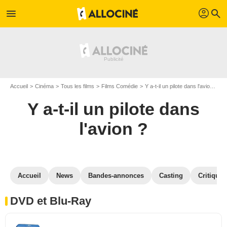
profil
menu
search
Accueil
Cinéma
Tous les films
Films Comédie
Y a-t-il un pilote dans l'avion ?
Y
Y a-t-il un pilote dans
l'avion ?
Accueil
News
Bandes-annonces
Casting
Critiques
DVD et Blu-Ray