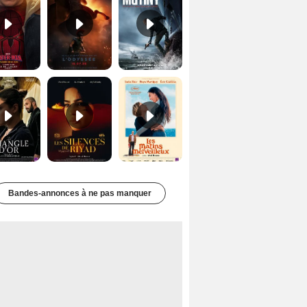
Le Triangle d'or Bande-annonce VF
Les Silences de Riyad Bande-annonce VO STFR
Les Matins merveilleux Bande-annonce VF
Bandes-annonces à ne pas manquer