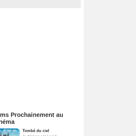
lms Prochainement au
néma
Tombé du ciel