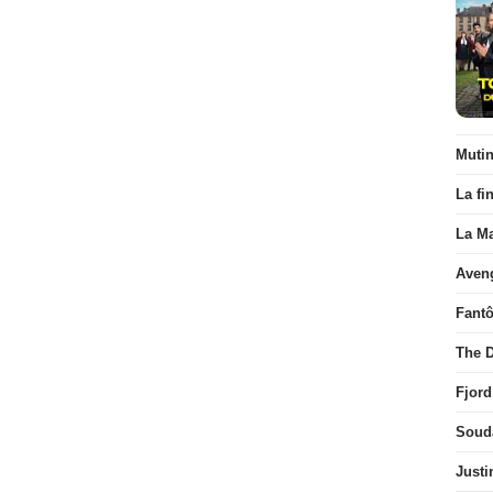
Muti
La fi
La Ma
Aven
Fant
The D
Fjord
Soud
Justi