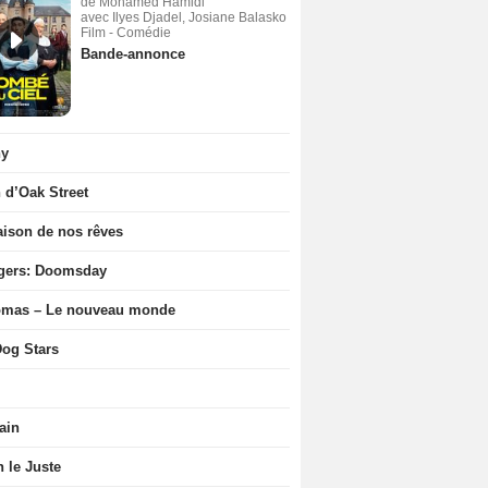
de Mohamed Hamidi
avec Ilyes Djadel, Josiane Balasko
Film - Comédie
Bande-annonce
ny
n d’Oak Street
ison de nos rêves
gers: Doomsday
ômas – Le nouveau monde
og Stars
ain
n le Juste