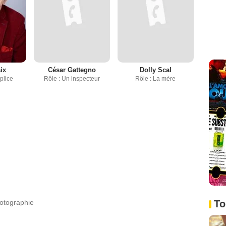
ix
César Gattegno
Dolly Scal
plice
Rôle : Un inspecteur
Rôle : La mère
hotographie
To