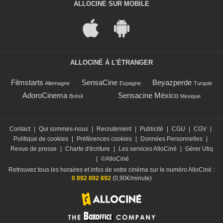
ALLOCINÉ SUR MOBILE
ALLOCINÉ À L'ÉTRANGER
Filmstarts
SensaCine
Beyazperde
Allemagne
Espagne
Turquie
AdoroCinema
Sensacine México
Brésil
Mexique
Contact
|
Qui sommes-nous
|
Recrutement
|
Publicité
|
CGU
|
CGV
|
Politique de cookies
|
Préférences cookies
|
Données Personnelles
|
Revue de presse
|
Charte d'écriture
|
Les services AlloCiné
|
Gérer Utiq
|
©AlloCiné
Retrouvez tous les horaires et infos de votre cinéma sur le numéro AlloCiné :
0 892 892 892
(0,90€/minute)