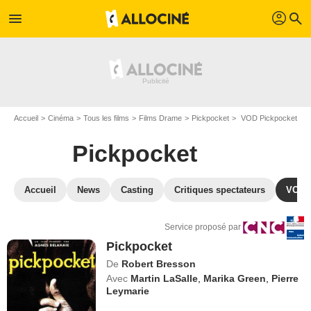
profil
menu
search
Accueil
Cinéma
Tous les films
Films Drame
Pickpocket
VOD Pickpocket
Pickpocket
Accueil
News
Casting
Critiques spectateurs
VOD
Service proposé par
Pickpocket
De
Robert Bresson
Avec
Martin LaSalle
,
Marika Green
,
Pierre
Leymarie