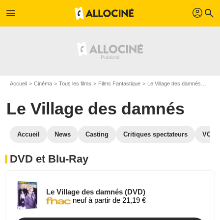
profil
menu
search
Accueil
Cinéma
Tous les films
Films Fantastique
Le Village des damnés
Le V
Le Village des damnés
Accueil
News
Casting
Critiques spectateurs
VOD
DVD et Blu-Ray
Le Village des damnés (DVD)
neuf à partir de 21,19 €