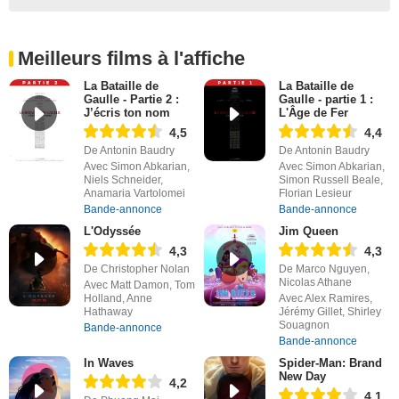
Meilleurs films à l'affiche
La Bataille de
La Bataille de
Gaulle - Partie 2 :
Gaulle - partie 1 :
J’écris ton nom
L'Âge de Fer
4,5
4,4
De Antonin Baudry
De Antonin Baudry
Avec Simon Abkarian,
Avec Simon Abkarian,
Niels Schneider,
Simon Russell Beale,
Anamaria Vartolomei
Florian Lesieur
Bande-annonce
Bande-annonce
L'Odyssée
Jim Queen
4,3
4,3
De Christopher Nolan
De Marco Nguyen,
Nicolas Athane
Avec Matt Damon, Tom
Holland, Anne
Avec Alex Ramires,
Hathaway
Jérémy Gillet, Shirley
Souagnon
Bande-annonce
Bande-annonce
In Waves
Spider-Man: Brand
New Day
4,2
4,1