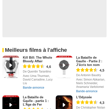
Meilleurs films à l'affiche
Kill Bill: The Whole
La Bataille de
Bloody Affair
Gaulle - Partie 2 :
J’écris ton nom
4,6
4,5
De Quentin Tarantino
De Antonin Baudry
Avec Uma Thurman,
David Carradine, Lucy
Avec Simon Abkarian,
Liu
Niels Schneider,
Anamaria Vartolomei
Bande-annonce
Bande-annonce
La Bataille de
L'Odyssée
Gaulle - partie 1 :
4,3
L'Âge de Fer
De Christopher Nolan