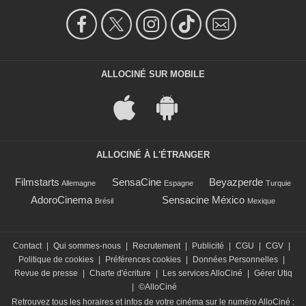
ALLOCINÉ SUR MOBILE
ALLOCINÉ À L'ÉTRANGER
Filmstarts
SensaCine
Beyazperde
Allemagne
Espagne
Turquie
AdoroCinema
Sensacine México
Brésil
Mexique
Contact
|
Qui sommes-nous
|
Recrutement
|
Publicité
|
CGU
|
CGV
|
Politique de cookies
|
Préférences cookies
|
Données Personnelles
|
Revue de presse
|
Charte d'écriture
|
Les services AlloCiné
|
Gérer Utiq
|
©AlloCiné
Retrouvez tous les horaires et infos de votre cinéma sur le numéro AlloCiné :