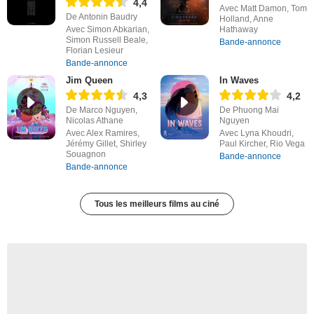
4,4
Avec Matt Damon, Tom
De Antonin Baudry
Holland, Anne
Avec Simon Abkarian,
Hathaway
Simon Russell Beale,
Bande-annonce
Florian Lesieur
Bande-annonce
Jim Queen
In Waves
4,3
4,2
De Marco Nguyen,
De Phuong Mai
Nicolas Athane
Nguyen
Avec Alex Ramires,
Avec Lyna Khoudri,
Jérémy Gillet, Shirley
Paul Kircher, Rio Vega
Souagnon
Bande-annonce
Bande-annonce
Tous les meilleurs films au ciné