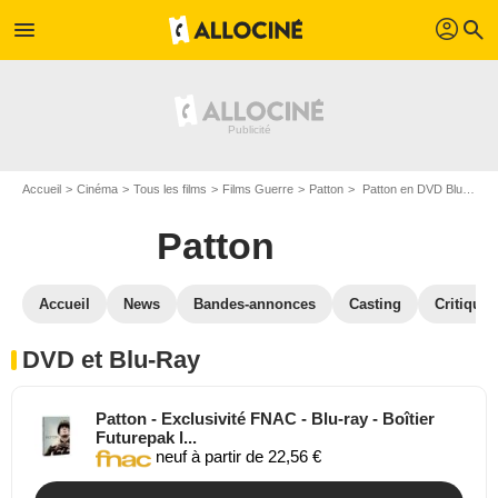
profil
menu
search
Accueil
Cinéma
Tous les films
Films Guerre
Patton
Patton en DVD Blu Ray
Patton
Accueil
News
Bandes-annonces
Casting
Critiques
DVD et Blu-Ray
Patton - Exclusivité FNAC - Blu-ray - Boîtier
Futurepak l...
neuf à partir de 22,56 €