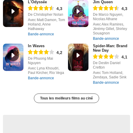
L'Odyssée
Jim Queen
4,3
4,3
De Christopher Nolan
De Marco Nguyen,
Nicolas Athane
Avec Matt Damon, Tom
Holland, Anne
Avec Alex Ramires,
Hathaway
Jérémy Gillet, Shirley
Souagnon
Bande-annonce
Bande-annonce
In Waves
Spider-Man: Brand
New Day
4,2
4,1
De Phuong Mai
Nguyen
De Destin Daniel
Cretton
Avec Lyna Khoudri,
Paul Kircher, Rio Vega
Avec Tom Holland,
Zendaya, Sadie Sink
Bande-annonce
Bande-annonce
Tous les meilleurs films au ciné