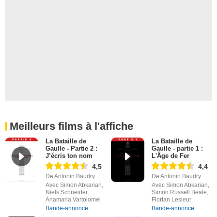
Meilleurs films à l'affiche
La Bataille de
La Bataille de
Gaulle - Partie 2 :
Gaulle - partie 1 :
J’écris ton nom
L'Âge de Fer
4,5
4,4
De Antonin Baudry
De Antonin Baudry
Avec Simon Abkarian,
Avec Simon Abkarian,
Niels Schneider,
Simon Russell Beale,
Anamaria Vartolomei
Florian Lesieur
Bande-annonce
Bande-annonce