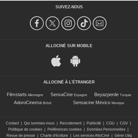
SUIVEZ-NOUS
ALLOCINÉ SUR MOBILE
ALLOCINÉ À L'ÉTRANGER
Filmstarts
SensaCine
Beyazperde
Allemagne
Espagne
Turquie
AdoroCinema
Sensacine México
Brésil
Mexique
Contact
|
Qui sommes-nous
|
Recrutement
|
Publicité
|
CGU
|
CGV
|
Politique de cookies
|
Préférences cookies
|
Données Personnelles
|
Revue de presse
|
Charte d'écriture
|
Les services AlloCiné
|
Gérer Utiq