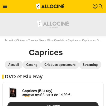
profil
menu
search
Accueil
Cinéma
Tous les films
Films Comédie
Caprices
Caprices en DVD Blu Ray
Caprices
Accueil
Casting
Critiques spectateurs
Streaming
DVD et Blu-Ray
Caprices (Blu-ray)
neuf à partir de 14,99 €