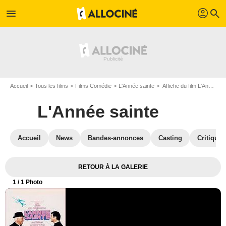
profil
menu
search
Accueil
Tous les films
Films Comédie
L'Année sainte
Affiche du film L'Année sainte - Photo 1
L'Année sainte
Accueil
News
Bandes-annonces
Casting
Critiques
RETOUR À LA GALERIE
1
/ 1 Photo