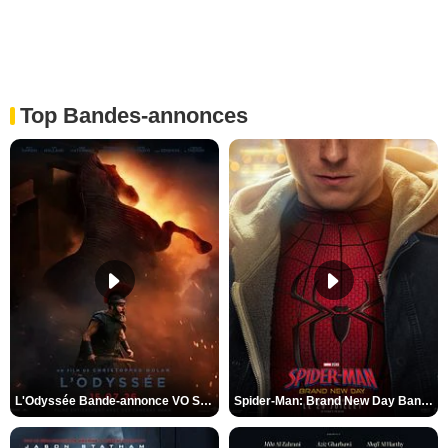
Top Bandes-annonces
L'Odyssée Bande-annonce VO STFR
Spider-Man: Brand New Day Bande-annonce VO STFR