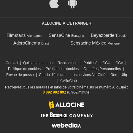
ALLOCINÉ À L'ÉTRANGER
Filmstarts
SensaCine
Beyazperde
Allemagne
Espagne
Turquie
AdoroCinema
Sensacine México
Brésil
Mexique
Contact
|
Qui sommes-nous
|
Recrutement
|
Publicité
|
CGU
|
CGV
|
Politique de cookies
|
Préférences cookies
|
Données Personnelles
|
Revue de presse
|
Charte d'écriture
|
Les services AlloCiné
|
Gérer Utiq
|
©AlloCiné
Retrouvez tous les horaires et infos de votre cinéma sur le numéro AlloCiné :
0 892 892 892
(0,90€/minute)