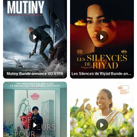
Mutiny Bande-annonce VO STFR
Les Silences de Riyad Bande-annonce VO STFR