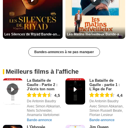
Les Silences de Riyad Bande-annonce VO STFR
Les Matins merveilleux Bande-annonce VF
Bandes-annonces à ne pas manquer
Meilleurs films à l'affiche
La Bataille de
La Bataille de
Gaulle - Partie 2 :
Gaulle - partie 1 :
J’écris ton nom
L'Âge de Fer
4,5
4,4
De Antonin Baudry
De Antonin Baudry
Avec Simon Abkarian,
Avec Simon Abkarian,
Niels Schneider,
Simon Russell Beale,
Anamaria Vartolomei
Florian Lesieur
Bande-annonce
Bande-annonce
L'Odyssée
Jim Queen