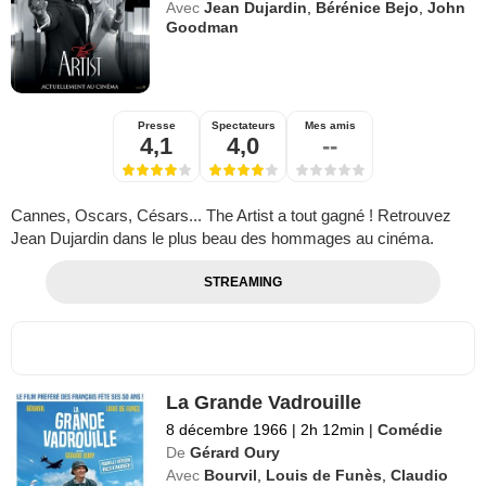
Avec
Jean Dujardin
,
Bérénice Bejo
,
John
Goodman
Presse
Spectateurs
Mes amis
4,1
4,0
--
Cannes, Oscars, Césars... The Artist a tout gagné ! Retrouvez
Jean Dujardin dans le plus beau des hommages au cinéma.
STREAMING
La Grande Vadrouille
8 décembre 1966
|
2h 12min
|
Comédie
De
Gérard Oury
Avec
Bourvil
,
Louis de Funès
,
Claudio