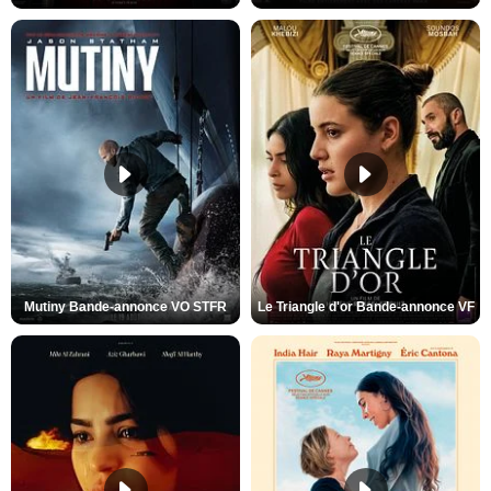
Mutiny Bande-annonce VO STFR
Le Triangle d'or Bande-annonce VF