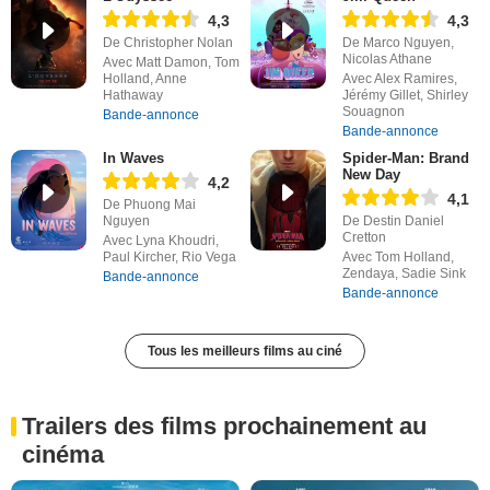
4,3
4,3
De Christopher Nolan
De Marco Nguyen,
Nicolas Athane
Avec Matt Damon, Tom
Holland, Anne
Avec Alex Ramires,
Hathaway
Jérémy Gillet, Shirley
Souagnon
Bande-annonce
Bande-annonce
In Waves
Spider-Man: Brand
New Day
4,2
4,1
De Phuong Mai
Nguyen
De Destin Daniel
Cretton
Avec Lyna Khoudri,
Paul Kircher, Rio Vega
Avec Tom Holland,
Zendaya, Sadie Sink
Bande-annonce
Bande-annonce
Tous les meilleurs films au ciné
Trailers des films prochainement au
cinéma