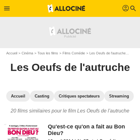
profil
menu
search
Accueil
Cinéma
Tous les films
Films Comédie
Les Oeufs de l'autruche
Les fi
Les Oeufs de l'autruche
Accueil
Casting
Critiques spectateurs
Streaming
20 films similaires pour le film Les Oeufs de l'autruche
Qu'est-ce qu'on a fait au Bon
Dieu?