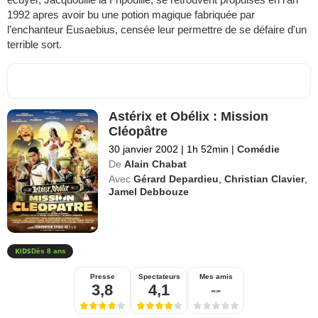
1992 apres avoir bu une potion magique fabriquée par
l'enchanteur Eusaebius, censée leur permettre de se défaire d'un
terrible sort.
Astérix et Obélix : Mission
Cléopâtre
30 janvier 2002
|
1h 52min
|
Comédie
De
Alain Chabat
Avec
Gérard Depardieu
,
Christian Clavier
,
Jamel Debbouze
Dès 8 ans
Presse
Spectateurs
Mes amis
3,8
4,1
--