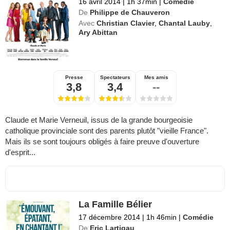
16 avril 2014
|
1h 37min
|
Comédie
De
Philippe de Chauveron
Avec
Christian Clavier
,
Chantal Lauby
,
Ary Abittan
Presse
Spectateurs
Mes amis
3,8
3,4
--
Claude et Marie Verneuil, issus de la grande bourgeoisie
catholique provinciale sont des parents plutôt "vieille France".
Mais ils se sont toujours obligés à faire preuve d'ouverture
d'esprit...
La Famille Bélier
17 décembre 2014
|
1h 46min
|
Comédie
De
Eric Lartigau