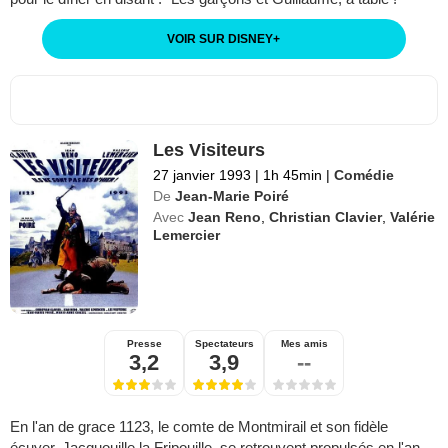
VOIR SUR DISNEY
+
Les Visiteurs
27 janvier 1993
|
1h 45min
|
Comédie
De
Jean-Marie Poiré
Avec
Jean Reno
,
Christian Clavier
,
Valérie
Lemercier
Presse
Spectateurs
Mes amis
3,2
3,9
--
En l'an de grace 1123, le comte de Montmirail et son fidèle
écuyer, Jacquouille la Fripouille, se retrouvent propulsés en l'an