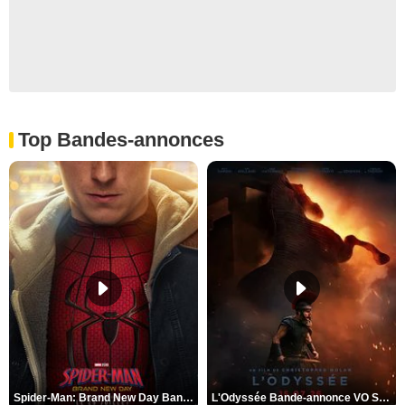
Top Bandes-annonces
Spider-Man: Brand New Day Bande-annonce VO STFR
L'Odyssée Bande-annonce VO STFR