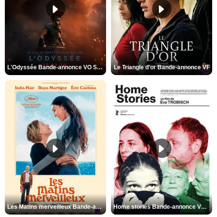
L'Odyssée Bande-annonce VO STFR
Le Triangle d'or Bande-annonce VF
Les Matins merveilleux Bande-annonce VF
Home stories Bande-annonce VO STFR