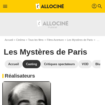
profil
menu
search
Accueil
Cinéma
Tous les films
Films Aventure
Les Mystères de Paris
Casting Les Mystères de Paris
Les Mystères de Paris
Accueil
Casting
Critiques spectateurs
VOD
Blu-Ra
Réalisateurs