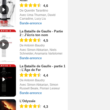
Affair
4,6
De Quentin Tarantino
Avec Uma Thurman, David
Carradine, Lucy Liu
Bande-annonce
La Bataille de Gaulle - Partie
2 : J’écris ton nom
4,5
De Antonin Baudry
Avec Simon Abkarian, Niels
Schneider, Anamaria Vartolomei
Bande-annonce
La Bataille de Gaulle - partie 1
: L'Âge de Fer
4,4
De Antonin Baudry
Avec Simon Abkarian, Simon
Russell Beale, Florian Lesieur
Bande-annonce
L'Odyssée
4,3