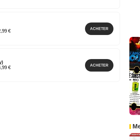
ACHETER
2,99 €
y)
ACHETER
4,99 €
Me