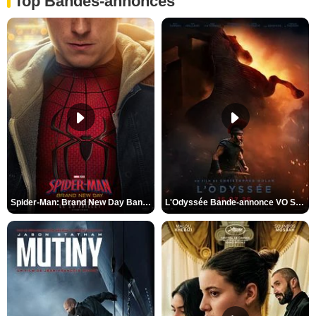
Top Bandes-annonces
Spider-Man: Brand New Day Bande-annonce VO STFR
L'Odyssée Bande-annonce VO STFR