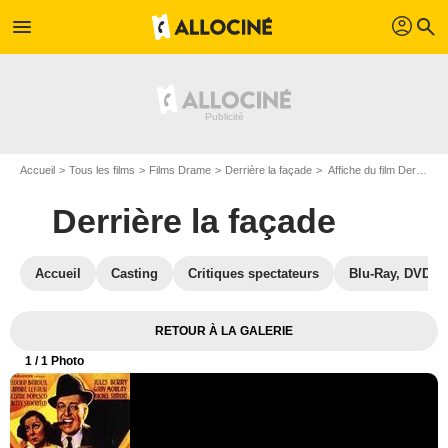
profil
menu
search
Accueil
Tous les films
Films Drame
Derrière la façade
Affiche du film Derrière la façade - Photo 1
Derrière la façade
Accueil
Casting
Critiques spectateurs
Blu-Ray, DVD
RETOUR À LA GALERIE
1
/ 1 Photo