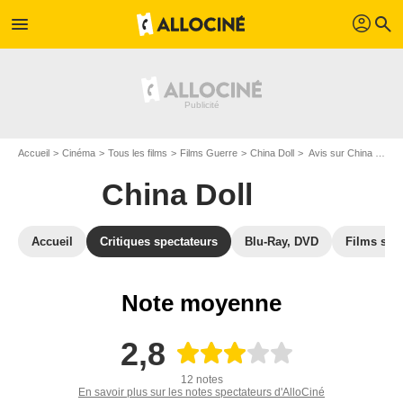
profil
menu
search
Accueil
Cinéma
Tous les films
Films Guerre
China Doll
Avis sur China Doll
China Doll
Accueil
Critiques spectateurs
Blu-Ray, DVD
Films simi
Note moyenne
2,8
12 notes
En savoir plus sur les notes spectateurs d'AlloCiné