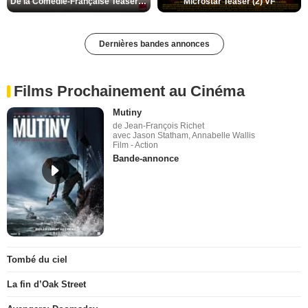
De la Comédie-Française Teaser (3) VF
Microstar Teaser (2) VF
Dernières bandes annonces
Films Prochainement au Cinéma
Mutiny
de Jean-François Richet
avec Jason Statham, Annabelle Wallis
Film - Action
Bande-annonce
Tombé du ciel
La fin d’Oak Street