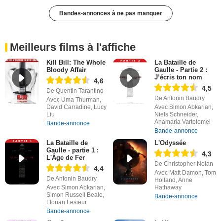
Bandes-annonces à ne pas manquer
Meilleurs films à l'affiche
Kill Bill: The Whole
La Bataille de
Bloody Affair
Gaulle - Partie 2 :
J’écris ton nom
4,6
4,5
De Quentin Tarantino
De Antonin Baudry
Avec Uma Thurman,
David Carradine, Lucy
Avec Simon Abkarian,
Liu
Niels Schneider,
Anamaria Vartolomei
Bande-annonce
Bande-annonce
La Bataille de
L'Odyssée
Gaulle - partie 1 :
4,3
L'Âge de Fer
De Christopher Nolan
4,4
Avec Matt Damon, Tom
De Antonin Baudry
Holland, Anne
Avec Simon Abkarian,
Hathaway
Simon Russell Beale,
Bande-annonce
Florian Lesieur
Bande-annonce