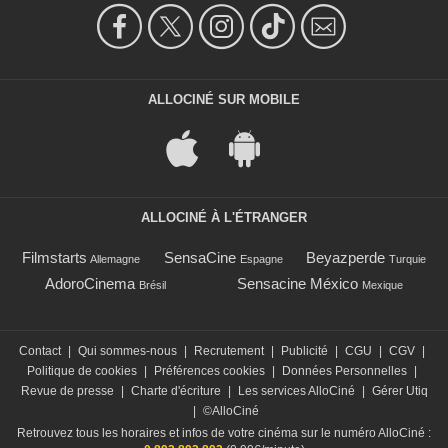
ALLOCINÉ SUR MOBILE
ALLOCINÉ À L'ÉTRANGER
Filmstarts
SensaCine
Beyazperde
Allemagne
Espagne
Turquie
AdoroCinema
Sensacine México
Brésil
Mexique
Contact
|
Qui sommes-nous
|
Recrutement
|
Publicité
|
CGU
|
CGV
|
Politique de cookies
|
Préférences cookies
|
Données Personnelles
|
Revue de presse
|
Charte d'écriture
|
Les services AlloCiné
|
Gérer Utiq
|
©AlloCiné
Retrouvez tous les horaires et infos de votre cinéma sur le numéro AlloCiné :