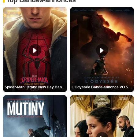
Spider-Man: Brand New Day Bande-annonce VO STFR
L'Odyssée Bande-annonce VO STFR