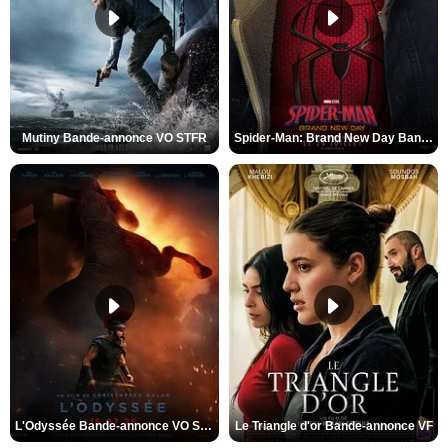
Mutiny Bande-annonce VO STFR
Spider-Man: Brand New Day Bande-annonce VO STFR
L'Odyssée Bande-annonce VO STFR
Le Triangle d'or Bande-annonce VF