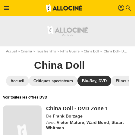
profil
menu
search
Accueil
Cinéma
Tous les films
Films Guerre
China Doll
China Doll - DVD Zone 1
China Doll
Accueil
Critiques spectateurs
Blu-Ray, DVD
Films simi
Voir toutes les offres DVD
China Doll - DVD Zone 1
De
Frank Borzage
Avec
Victor Mature
,
Ward Bond
,
Stuart
Whitman