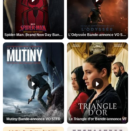
Spider-Man: Brand New Day Bande-annonce VO STFR
L'Odyssée Bande-annonce VO STFR
Mutiny Bande-annonce VO STFR
Le Triangle d'or Bande-annonce VF