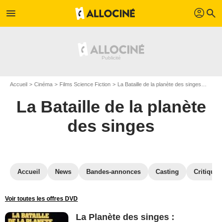
profil
menu
search
Accueil
Cinéma
Films Science Fiction
La Bataille de la planète des singes
La Ba
La Bataille de la planète
des singes
Accueil
News
Bandes-annonces
Casting
Critiques
Voir toutes les offres DVD
La Planète des singes :