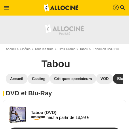
profil
menu
search
Accueil
Cinéma
Tous les films
Films Drame
Tabou
Tabou en DVD Blu Ray
Tabou
Accueil
Casting
Critiques spectateurs
VOD
Blu-Ra
DVD et Blu-Ray
Tabou (DVD)
neuf à partir de 19,99 €