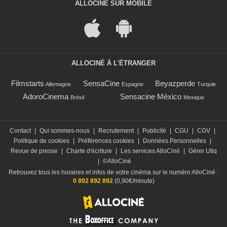
ALLOCINÉ SUR MOBILE
ALLOCINÉ À L'ÉTRANGER
Filmstarts
SensaCine
Beyazperde
Allemagne
Espagne
Turquie
AdoroCinema
Sensacine México
Brésil
Mexique
Contact
|
Qui sommes-nous
|
Recrutement
|
Publicité
|
CGU
|
CGV
|
Politique de cookies
|
Préférences cookies
|
Données Personnelles
|
Revue de presse
|
Charte d'écriture
|
Les services AlloCiné
|
Gérer Utiq
|
©AlloCiné
Retrouvez tous les horaires et infos de votre cinéma sur le numéro AlloCiné :
0 892 892 892
(0,90€/minute)