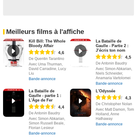
Meilleurs films à l'affiche
Kill Bill: The Whole
La Bataille de
Bloody Affair
Gaulle - Partie 2 :
J’écris ton nom
4,6
4,5
De Quentin Tarantino
De Antonin Baudry
Avec Uma Thurman,
David Carradine, Lucy
Avec Simon Abkarian,
Liu
Niels Schneider,
Anamaria Vartolomei
Bande-annonce
Bande-annonce
La Bataille de
L'Odyssée
Gaulle - partie 1 :
4,3
L'Âge de Fer
De Christopher Nolan
4,4
Avec Matt Damon, Tom
De Antonin Baudry
Holland, Anne
Avec Simon Abkarian,
Hathaway
Simon Russell Beale,
Bande-annonce
Florian Lesieur
Bande-annonce