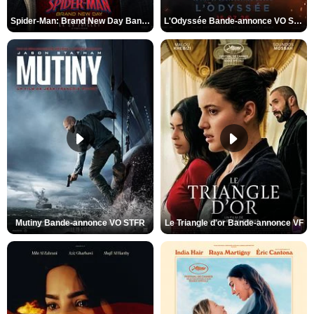
Spider-Man: Brand New Day Bande-annonce VO STFR
L'Odyssée Bande-annonce VO STFR
Mutiny Bande-annonce VO STFR
Le Triangle d'or Bande-annonce VF