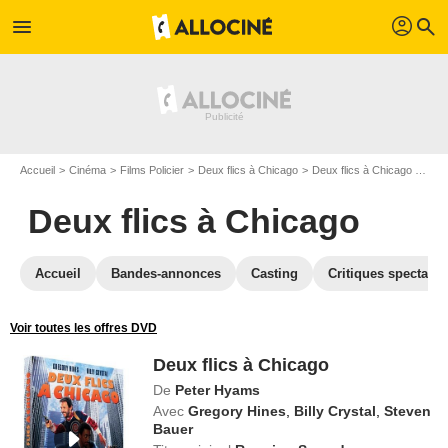
profil
menu
search
Accueil
Cinéma
Films Policier
Deux flics à Chicago
Deux flics à Chicago en DVD
Deux flics à Chicago
Accueil
Bandes-annonces
Casting
Critiques spectateu
Voir toutes les offres DVD
Deux flics à Chicago
De
Peter Hyams
Avec
Gregory Hines
,
Billy Crystal
,
Steven
Bauer