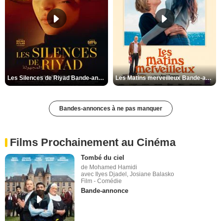
Les Silences de Riyad Bande-annonce VO STFR
Les Matins merveilleux Bande-annonce VF
Bandes-annonces à ne pas manquer
Films Prochainement au Cinéma
Tombé du ciel
de Mohamed Hamidi
avec Ilyes Djadel, Josiane Balasko
Film - Comédie
Bande-annonce