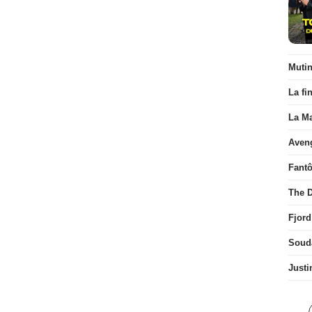
Muti
La fi
La Ma
Aven
Fant
The D
Fjord
Soud
Justi