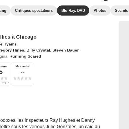
ting
Critiques spectateurs
Blu-Ray, DVD
Photos
Secrets
flics à Chicago
er Hyams
regory Hines
,
Billy Crystal
,
Steven Bauer
iginal
Running Scared
teurs
Mes amis
5
--
 critiques
hodoxes, les inspecteurs Ray Hughes et Danny
ettre sous les verrous Julio Gonzales, un caïd du