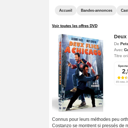
Accueil
Bandes-annonces
Cas
Voir toutes les offres DVD
Deux 
De
Pet
Avec
G
Titre or
Specta
2,
101 notes, 14
Connus pour leurs méthodes peu ort
Costanzo se montrent si pressés de m