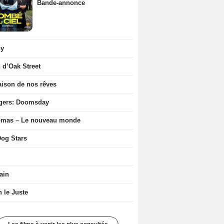
Bande-annonce
ny
n d’Oak Street
ison de nos rêves
gers: Doomsday
ômas – Le nouveau monde
og Stars
ain
n le Juste