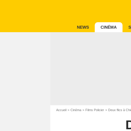
NEWS
CINÉMA
S
Accueil
Cinéma
Films Policier
Deux flics à Ch