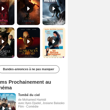
Le Triangle d'or Bande-annonce VF
Les Silences de Riyad Bande-annonce VO STFR
Les Matins merveilleux Bande-annonce VF
Bandes-annonces à ne pas manquer
lms Prochainement au
néma
Tombé du ciel
de Mohamed Hamidi
avec Ilyes Djadel, Josiane Balasko
Film - Comédie