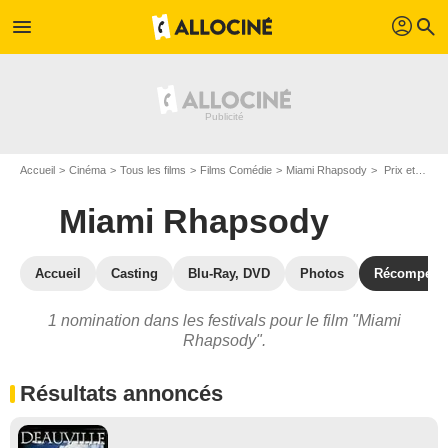
profil
menu
search
Accueil
Cinéma
Tous les films
Films Comédie
Miami Rhapsody
Prix et nominations pour Miami Rhapsody
Miami Rhapsody
Accueil
Casting
Blu-Ray, DVD
Photos
Récompens
1 nomination dans les festivals pour le film "Miami
Rhapsody".
Résultats annoncés