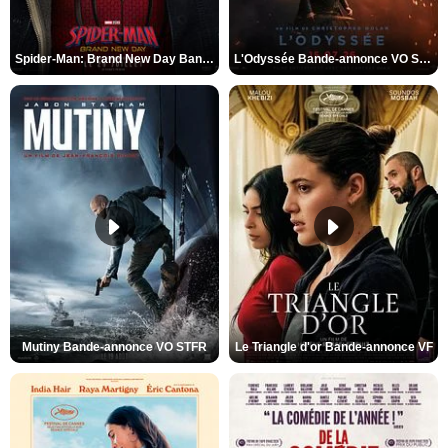
Spider-Man: Brand New Day Bande-annonce VO STFR
L'Odyssée Bande-annonce VO STFR
Mutiny Bande-annonce VO STFR
Le Triangle d'or Bande-annonce VF